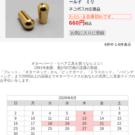
ールド ミリ
ただいま在庫切れです。
660
税込
お気に入りに登録
6
件中
1
-
6
件表示
ギターパーツ・リペア工具を買うならココ！
1991年創業、累計50万個の流通の実績。
「フレット」「ギターネック」から「ピックガード」「トラスロッド」「バインデ
ィング」まで2000以上の品揃えでギターワークスがあなたの充実した音楽ライフの
お手伝いをします。
2026年8月
日
月
火
水
木
金
土
1
2
3
4
5
6
7
8
9
10
11
12
13
14
15
16
17
18
19
20
21
22
23
24
25
26
27
28
29
30
31