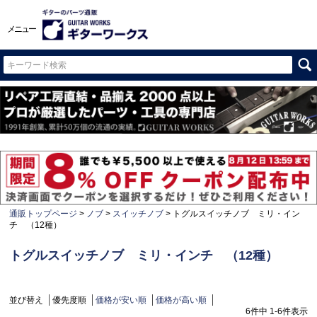
メニュー
通販トップページ
ノブ
スイッチノブ
トグルスイッチノブ ミリ・イン
チ （12種）
トグルスイッチノブ ミリ・インチ （12種）
並び替え
優先度順
価格が安い順
価格が高い順
6
件中
1
-
6
件表示