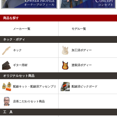
商品を探す
メーカー一覧
モデル一覧
ネック・ボディ
ネック
加工済ボディー
ギター用材
塗装済ボディー
オリジナルセット商品
配線キット・配線済アッセンブリ
配線済ピックガード
店長こだわりセット商品
工 具