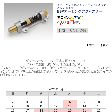
チョーキング時のチューニングの不安定
さを防ぎます！
ESPアーミングアジャスター
4,070
税込
お気に入りに登録
1
件中
1
-
1
件表示
ギターパーツ・リペア工具を買うならココ！
1991年創業、累計50万個の流通の実績。
「フレット」「ギターネック」から「ピックガード」「トラスロッド」「バインデ
ィング」まで2000以上の品揃えでギターワークスがあなたの充実した音楽ライフの
お手伝いをします。
2026年8月
日
月
火
水
木
金
土
1
2
3
4
5
6
7
8
9
10
11
12
13
14
15
16
17
18
19
20
21
22