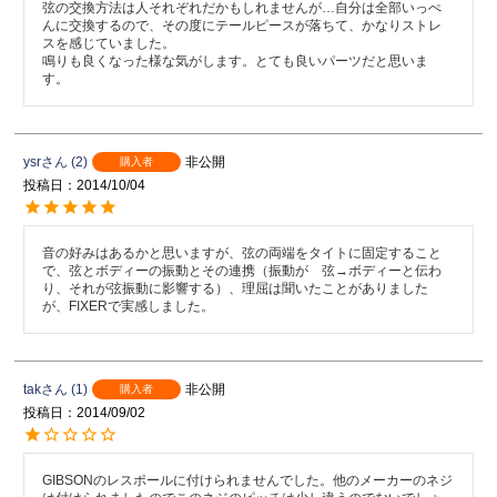
弦の交換方法は人それぞれだかもしれませんが…自分は全部いっぺ
んに交換するので、その度にテールピースが落ちて、かなりストレ
スを感じていました。

鳴りも良くなった様な気がします。とても良いパーツだと思いま
す。
ysr
2
非公開
購入者
投稿日
2014/10/04
音の好みはあるかと思いますが、弦の両端をタイトに固定すること
で、弦とボディーの振動とその連携（振動が　弦→ボディーと伝わ
り、それが弦振動に影響する）、理屈は聞いたことがありました
が、FIXERで実感しました。
tak
1
非公開
購入者
投稿日
2014/09/02
GIBSONのレスポールに付けられませんでした。他のメーカーのネジ