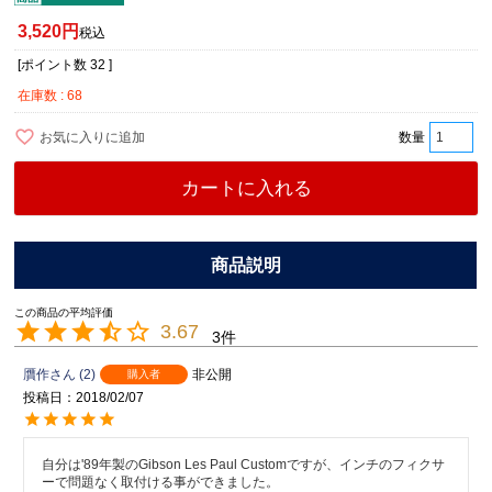
3,520
税込
[ポイント数
32
]
在庫数
68
お気に入りに追加
カートに入れる
3.67
3
贋作
2
非公開
購入者
投稿日
2018/02/07
自分は'89年製のGibson Les Paul Customですが、インチのフィクサ
ーで問題なく取付ける事ができました。
