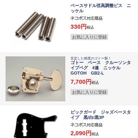
ベースサドル弦高調整ビス ニ
ッケル
330
税込
お気に入りに登録
安定した精度のゴトー製！
ゴトー ベース クルーソンタ
イプペグ 4連 ニッケル
GOTOH GB2-L
7,700
税込
お気に入りに登録
ピックガード ジャズベースタ
イプ 黒/白/黒3P
2,090
税込