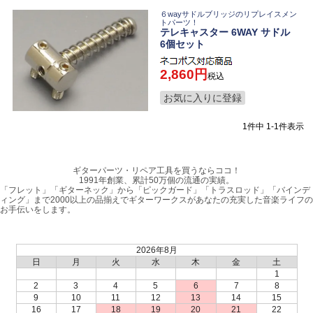
６wayサドルブリッジのリプレイスメン
トパーツ！
テレキャスター 6WAY サドル
6個セット
2,860
税込
お気に入りに登録
1
件中
1
-
1
件表示
ギターパーツ・リペア工具を買うならココ！
1991年創業、累計50万個の流通の実績。
「フレット」「ギターネック」から「ピックガード」「トラスロッド」「バインデ
ィング」まで2000以上の品揃えでギターワークスがあなたの充実した音楽ライフの
お手伝いをします。
2026年8月
日
月
火
水
木
金
土
1
2
3
4
5
6
7
8
9
10
11
12
13
14
15
16
17
18
19
20
21
22