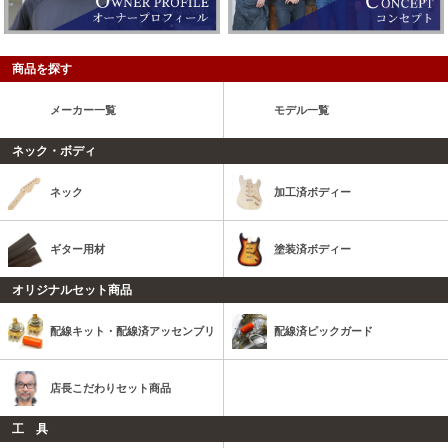
商品を探す
メーカー一覧
モデル一覧
ネック・ボディ
ネック
加工済ボディー
ギター用材
塗装済ボディー
オリジナルセット商品
配線キット・配線済アッセンブリ
配線済ピックガード
店長こだわりセット商品
工 具