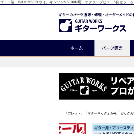
ゴトー製 WILKINSON ウイルキンソンVS100N用 オクターブビス 6個
「フレット」「ギターネック」から「ピックガ