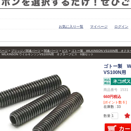
お気に入り一覧
マイページ
ログイン
ページ
ブリッジ／関連パーツ
関連パーツ
ビス
ゴトー製 WILKINSON VS100N用 オ
WILKINSON ウイルキンソンVS100N用 オクターブビス 6個セット
ゴトー製 WI
VS100N
商品番号
1531
660
税込
[ポイント数
6
]
在庫数
33