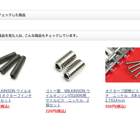
ILKINSON ウイルキ
ゴトー製 WILKINSON ウ
オクターブ調整ビス
 オクターブインチ
イルキンソンVS100N用
チ ニッケル 6本
個セット
サドルビス ニッケル 2
2.7X14ｍｍ
個セット
(税込)
550円
(税込)
220円
(税込)