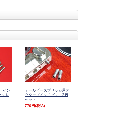
 イン
テールピースブリッジ用オ
セット
クターブインチビス 2個
セット
770円
(税込)