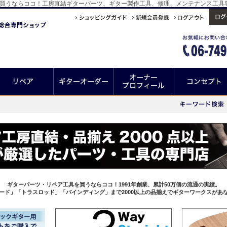
セットを買うならココ！工房直結ギターパーツ、ギター製作工具、修理、メンテナンス工
ギターパーツ・リペア工具を買うならココ！1991年創業、累計50万個の流通の実績。
ード」「トラスロッド」「バインディング」まで2000以上の品揃えでギターワークスがあ