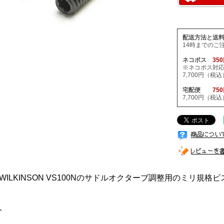
配送方法と送
14時までのご
ネコポス
35
※ネコポス対
7,700円（
宅配便
75
7,700円（
WILKINSON VS100Nのサドルオクターブ調整用のミリ規格
ト