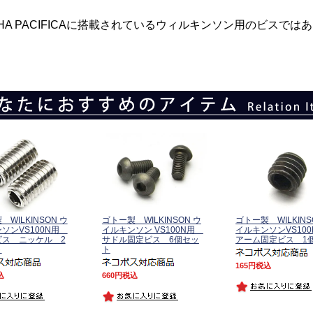
AHA PACIFICAに搭載されているウィルキンソン用のビスでは
WILKINSON ウ
ゴトー製 WILKINSON ウ
ゴトー製 WILKINS
ソンVS100N用
イルキンソン VS100N用
イルキンソンVS10
ビス ニッケル 2
サドル固定ビス 6個セッ
アーム固定ビス 1
ト
ト
165
税込
込
660
税込