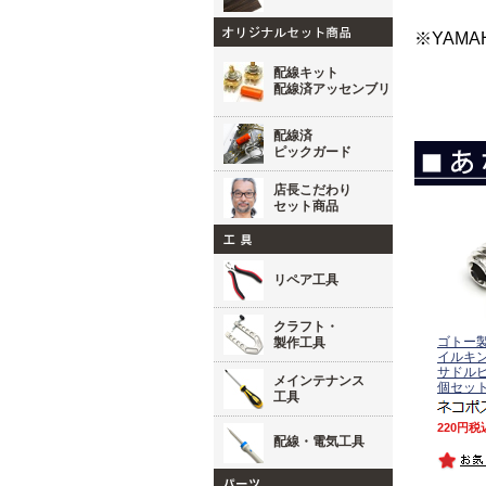
※YAM
配線キット
配線済アッセンブリ
配線済
ピックガード
店長こだわり
セット商品
リペア工具
クラフト・
ゴトー製 
製作工具
イルキン
サドル
メインテナンス
個セッ
工具
220
税
配線・電気工具