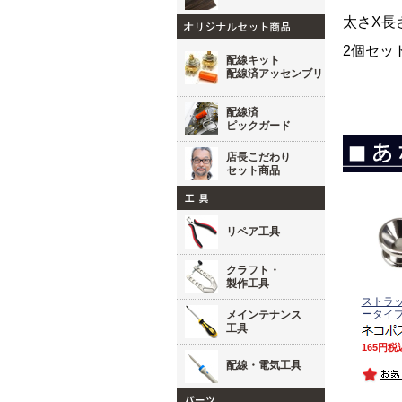
太さX長さ
2個セッ
配線キット
配線済アッセンブリ
配線済
ピックガード
店長こだわり
セット商品
リペア工具
クラフト・
製作工具
ストラ
ータイ
メインテナンス
工具
165
税
配線・電気工具