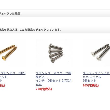
プピンビス 3X25
ステンレス オクターブ調
ストラップピンビス 
ールド
整ビス
ｍｍ ニッケル
ト
インチ 6個セット 2.7X14
2個セット
ｍｍ
税込)
165円
(税込)
770円
(税込)