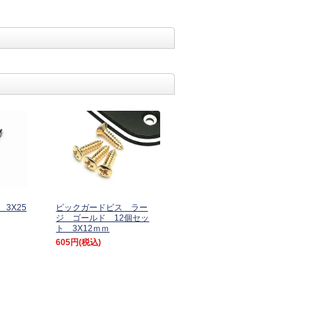
3X25
ピックガードビス ラー
ジ ゴールド 12個セッ
ト 3X12ｍｍ
605円
(税込)