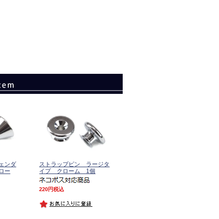
ェンダ
ストラップピン ラージタ
ロー
イプ クローム 1個
220
税込