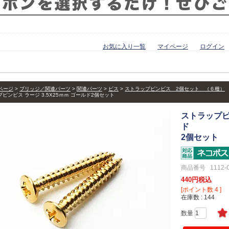
お気に入り一覧
マイページ
ログイン
ページ
ブリッジ／関連パーツ
関連パーツ
ビス
ストラップピンビス 2個セット （６種）
ピンビス ラージ 3.5X25ｍｍ ゴールド2個セット
ストラップピン
ド
2個セット
商品番号
1112-
440
税込
[ポイント数
4
]
在庫数
144