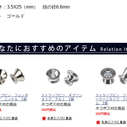
：3.5X25（mm） 頭の径6.6mm
ト ゴールド
ップピン フェンダ
ストラップピン ギブソン
ストラップピン フ
プ ニッケル 1個
タイプ アルミ 1個
ーラージタイプ ク
ム 1個
込
165
税込
220
税込