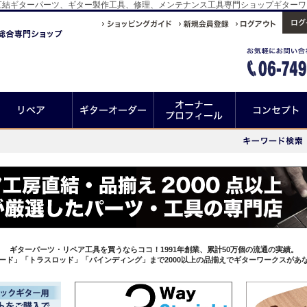
！工房直結ギターパーツ、ギター製作工具、修理、メンテナンス工具専門ショップギター
ギターパーツ・リペア工具を買うならココ！1991年創業、累計50万個の流通の実績。
ード」「トラスロッド」「バインディング」まで2000以上の品揃えでギターワークスがあ