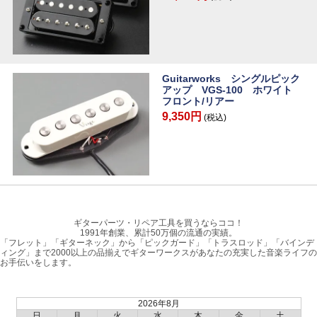
Guitarworks シングルピック
アップ VGS-100 ホワイト
フロント/リアー
9,350円
(税込)
ギターパーツ・リペア工具を買うならココ！
1991年創業、累計50万個の流通の実績。
「フレット」「ギターネック」から「ピックガード」「トラスロッド」「バインデ
ィング」まで2000以上の品揃えでギターワークスがあなたの充実した音楽ライフの
お手伝いをします。
2026年8月
日
月
火
水
木
金
土