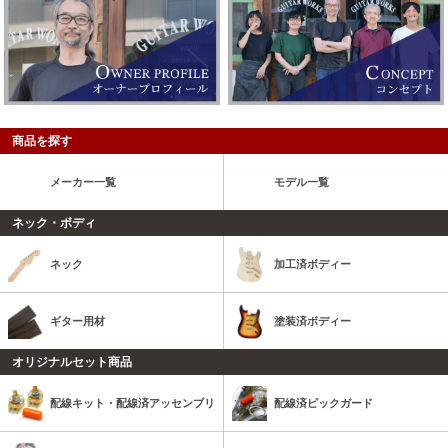
商品を探す
メーカー一覧
モデル一覧
ネック・ボディ
ネック
加工済ボディー
ギター用材
塗装済ボディー
オリジナルセット商品
配線キット・配線済アッセンブリ
配線済ピックガード