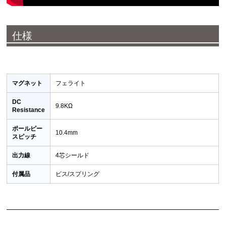
仕様
マグネット
フェライト
DC
9.8KΩ
Resistance
ポールピー
10.4mm
スピッチ
出力線
4芯シールド
付属品
ビス/スプリング