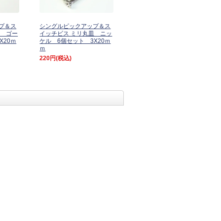
プ＆ス
シングルピックアップ＆ス
べ ゴー
イッチビス ミリ丸皿 ニッ
X20ｍ
ケル 6個セット 3X20ｍ
ｍ
220円
(税込)