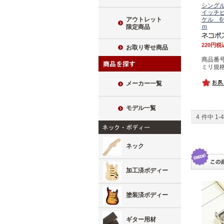
シング
イッチビ
ケル 6
アウトレット
ｍ
限定商品
220
税
お取り寄せ商品
商品番号 
ミリ規
メーカー一覧
モデル一覧
4
件中
1
-
4
ネック
加工済ボディー
塗装済ボディー
ギター用材