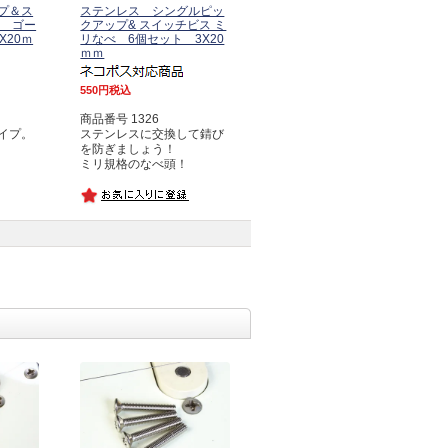
プ＆ス
ステンレス シングルピッ
べ ゴー
クアップ& スイッチビス ミ
X20ｍ
リなべ 6個セット 3X20
ｍｍ
550
税込
商品番号 1326
イプ。
ステンレスに交換して錆び
を防ぎましょう！
ミリ規格のなべ頭！