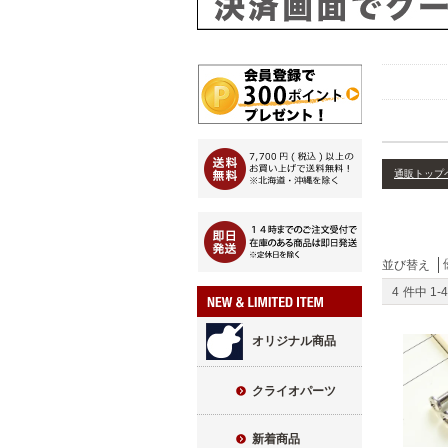
通販トップ
並び替え
4
件中
1
-
4
オリジナル商品
クライオパーツ
新着商品