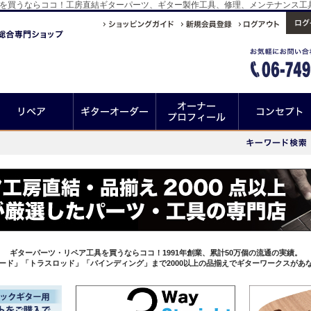
種）を買うならココ！工房直結ギターパーツ、ギター製作工具、修理、メンテナンス
ギターパーツ・リペア工具を買うならココ！1991年創業、累計50万個の流通の実績。
ード」「トラスロッド」「バインディング」まで2000以上の品揃えでギターワークスがあ