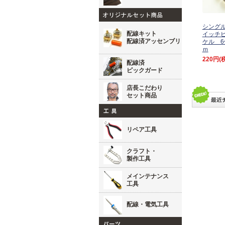
シング
配線キット
イッチビ
配線済アッセンブリ
ケル 6
ｍ
220円
(
配線済
ピックガード
店長こだわり
セット商品
リペア工具
クラフト・
製作工具
メインテナンス
工具
配線・電気工具