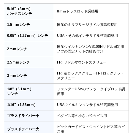
5/16"（8ｍｍ）
8ｍｍトラスロッド調整用
ボックスレンチ
1.5ｍｍレンチ
国産のミリブリッジサドル弦高調整用
0.05"（1.27ｍｍ）レンチ
USA・その他インチサドル弦高調整用
国産ウイルキンソンVS100Nサドル固定用
2ｍｍレンチ
ノブの固定ナットの締め付け
2.5ｍｍレンチ
FRTサドルマウントスクリュー
FRT弦ロックスクリュー
FRTロックナット
3ｍｍレンチ
スクリュー
1/8"（3.1ｍｍ）
フェンダーUSAのブレットタイプロッド調
レンチ
節用
1/16"（1.58ｍｍ）
USAウイルキンソンサドル弦高調整用
プラスドライバー小
ペグビス等の小さい径のビス用
ピックガードビス・ジョイントビス等のビ
プラスドライバー大
ス用