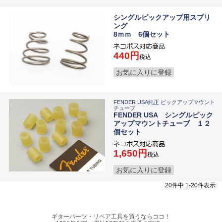
シングルピックアップ用スプリ
ング
8ｍｍ 6個セット
440
税込
お気に入りに登録
FENDER USA純正 ピックアップマウント
チューブ
FENDER USA シングルピック
アップマウントチューブ １２
個セット
1,650
税込
お気に入りに登録
20
件中
1
-
20
件表示
ギターパーツ・リペア工具を買うならココ！