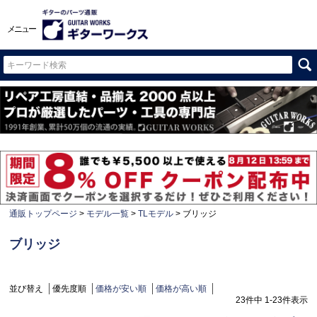
メニュー
通販トップページ
モデル一覧
TLモデル
ブリッジ
ブリッジ
並び替え
優先度順
価格が安い順
価格が高い順
23
件中
1
-
23
件表示