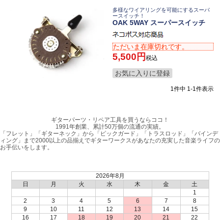
多様なワイアリングを可能にするスーパ
ースイッチ！
OAK 5WAY スーパースイッチ
ただいま在庫切れです。
5,500
税込
お気に入りに登録
1
件中
1
-
1
件表示
ギターパーツ・リペア工具を買うならココ！
1991年創業、累計50万個の流通の実績。
「フレット」「ギターネック」から「ピックガード」「トラスロッド」「バインデ
ィング」まで2000以上の品揃えでギターワークスがあなたの充実した音楽ライフの
お手伝いをします。
2026年8月
日
月
火
水
木
金
土
1
2
3
4
5
6
7
8
9
10
11
12
13
14
15
16
17
18
19
20
21
22