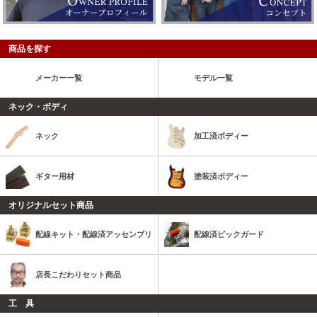
商品を探す
メーカー一覧
モデル一覧
ネック・ボディ
ネック
加工済ボディー
ギター用材
塗装済ボディー
オリジナルセット商品
配線キット・配線済アッセンブリ
配線済ピックガード
店長こだわりセット商品
工 具