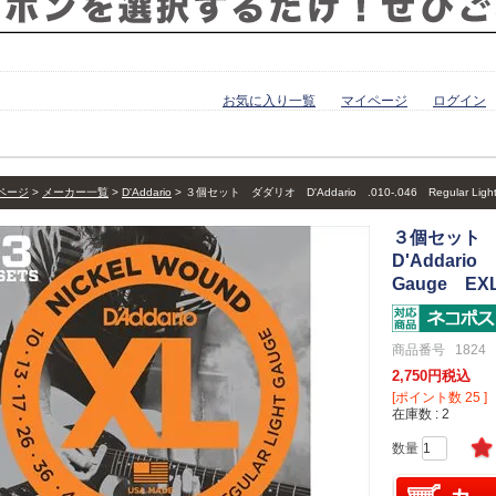
お気に入り一覧
マイページ
ログイン
ページ
メーカー一覧
D'Addario
３個セット ダダリオ D'Addario .010-.046 Regular Light
３個セット
D'Addario .
Gauge EXL
商品番号
1824
2,750
税込
[ポイント数
25
]
在庫数
2