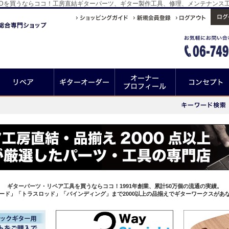
uge EXL-110-3Dを買うならココ！工房直結ギターパーツ、ギター製作工具、修理、メンテ
ギターパーツ・リペア工具を買うならココ！1991年創業、累計50万個の流通の実績。
ード」「トラスロッド」「バインディング」まで2000以上の品揃えでギターワークスがあ