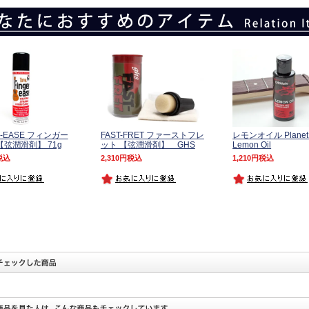
R-EASE フィンガー
FAST-FRET ファーストフレ
レモンオイル Planet 
【弦潤滑剤】 71g
ット 【弦潤滑剤】 GHS
Lemon Oil
税込
2,310
税込
1,210
税込