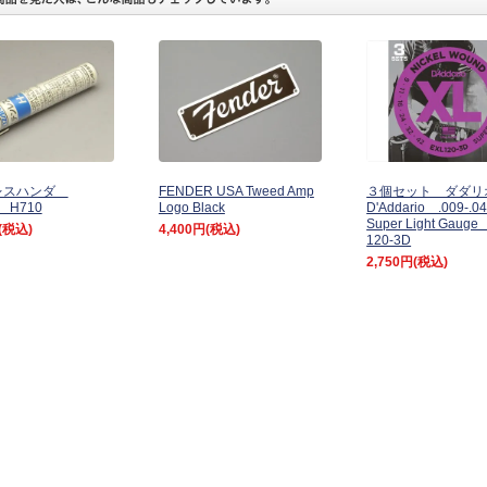
レスハンダ
FENDER USA Tweed Amp
３個セット ダダ
 H710
Logo Black
D'Addario .009-.
Super Light Gauge
(税込)
4,400円
(税込)
120-3D
2,750円
(税込)