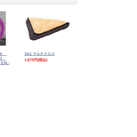
リオ
2in1 マルチクロス
042
1,870円
(税込)
 EXL-