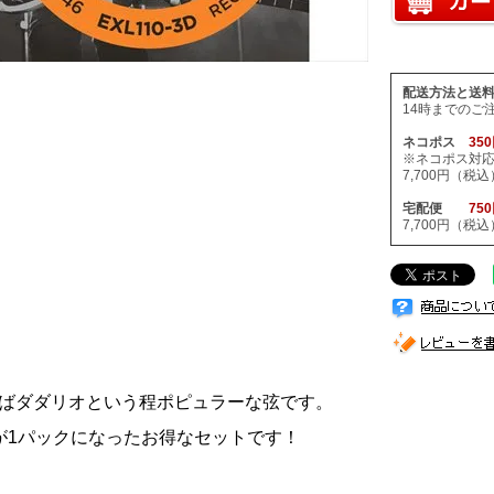
配送方法と送
14時までのご
ネコポス
35
※ネコポス対
7,700円（
宅配便
75
7,700円（
ばダダリオという程ポピュラーな弦です。
が1パックになったお得なセットです！