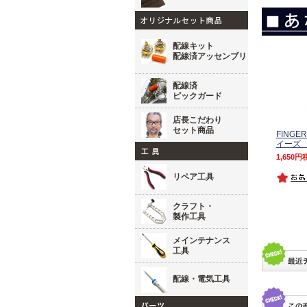
配線キット
配線済アッセンブリ
配線済
ピックガード
店長こだわり
セット商品
FINGE
イーズ 
1,650
リペア工具
クラフト・
製作工具
メインテナンス
工具
配線・電気工具