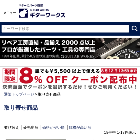
メニュー
通販トップページ
取り寄せ商品
取り寄せ商品
並び替え
優先度順
価格が安い順
価格が高い順
18
件中
1
-
18
件表示