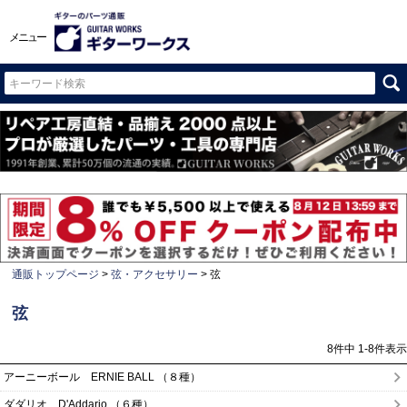
メニュー
通販トップページ
弦・アクセサリー
弦
弦
8
件中
1
-
8
件表示
アーニーボール ERNIE BALL （８種）
ダダリオ D'Addario （６種）