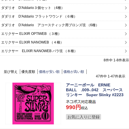
ダダリオ D'Addario３個セット （4種）
ダダリオ D'Addario フラットワウンド （６種）
ダダリオ D'Addario アコースティック用ブロンズ弦 （6種）
エリクサー ELIXIR OPTIWEB （３種）
エリクサー ELIXIR NANOWEB （４種）
エリクサー ELIXIR NANOWEB バラ弦 （８種）
8
件中
1
-
8
件表示
並び替え
優先度順
価格が安い順
価格が高い順
47
件中
1
-
47
件表示
アーニーボール ERNIE
BALL .009-.042 スーパース
リンキー Super Slinky #2223
990
税込
お気に入りに登録