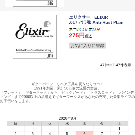
エリクサー ELIXIR
.017 バラ弦 Anti-Rust Plain
275
税込
お気に入りに登録
47
件中
1
-
47
件表示
ギターパーツ・リペア工具を買うならココ！
1991年創業、累計50万個の流通の実績。
「フレット」「ギターネック」から「ピックガード」「トラスロッド」「バインデ
ィング」まで2000以上の品揃えでギターワークスがあなたの充実した音楽ライフの
お手伝いをします。
2026年8月
日
月
火
水
木
金
土
1
2
3
4
5
6
7
8