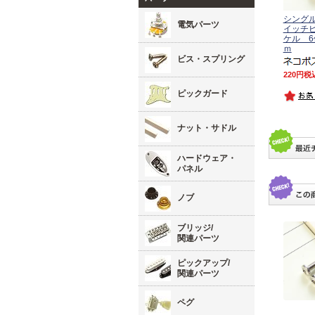
シング
電気パーツ
イッチビ
ケル 6
ｍ
ビス・スプリング
220
税
ピックガード
ナット・サドル
ハードウェア・
パネル
ノブ
ブリッジ/
関連パーツ
ピックアップ/
関連パーツ
ペグ