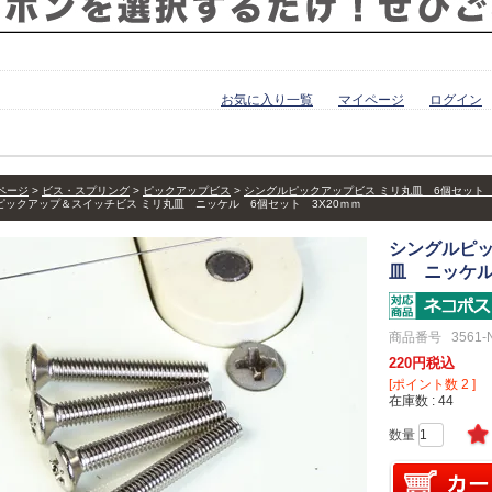
お気に入り一覧
マイページ
ログイン
ページ
ビス・スプリング
ピックアップビス
シングルピックアップビス ミリ丸皿 6個セット 
ピックアップ＆スイッチビス ミリ丸皿 ニッケル 6個セット 3X20ｍｍ
シングルピッ
皿 ニッケル
商品番号
3561-
220
税込
[ポイント数
2
]
在庫数
44