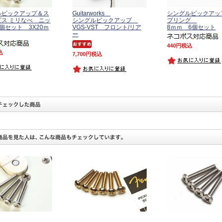
ルピックアップ＆ス
Guitarworks
シングルピックアッ
ス ミリなべ ニッ
シングルピックアップ
プリング
個セット 3X20ｍ
VGS-VST フロント/リア
8ｍｍ 6個セット
ー
440
税込
込
7,700
税込