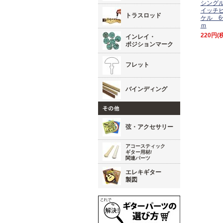
シング
イッチビ
トラスロッド
ケル 6
ｍ
220円
(
インレイ・
ポジションマーク
フレット
バインディング
弦・アクセサリー
アコースティック
ギター用材/
関連パーツ
エレキギター
製図