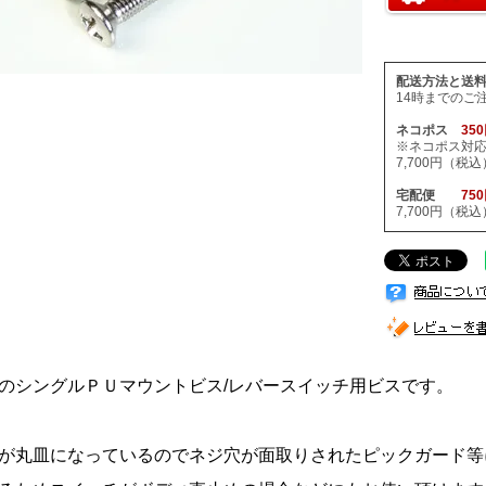
配送方法と送
14時までのご
ネコポス
35
※ネコポス対
7,700円（
宅配便
75
7,700円（
のシングルＰＵマウントビス/レバースイッチ用ビスです。
が丸皿になっているのでネジ穴が面取りされたピックガード等