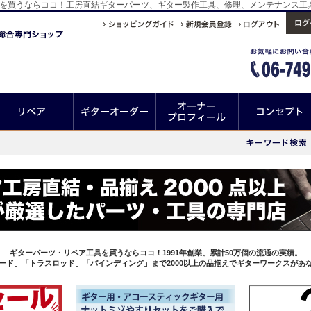
ｍｍを買うならココ！工房直結ギターパーツ、ギター製作工具、修理、メンテナンス
ギターパーツ・リペア工具を買うならココ！1991年創業、累計50万個の流通の実績。
ード」「トラスロッド」「バインディング」まで2000以上の品揃えでギターワークスがあ