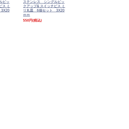
ルピッ
ステンレス シングルピッ
ビス ミ
クアップ& スイッチビス ミ
3X20
リ丸皿 6個セット 3X20
ｍｍ
550円
(税込)