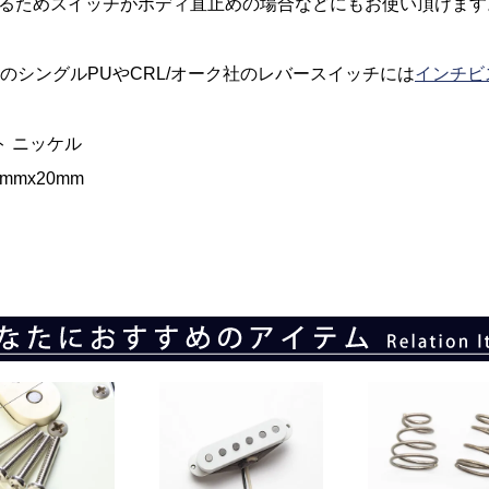
るためスイッチがボディ直止めの場合などにもお使い頂けます
製のシングルPUやCRL/オーク社のレバースイッチには
インチビ
ト ニッケル
mmx20mm