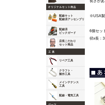
長さがあ
※USA
配線キット
配線済アッセンブリ
配線済
6個セッ
ピックガード
径x長：3
店長こだわり
セット商品
リペア工具
クラフト・
製作工具
メインテナンス
工具
配線・電気工具