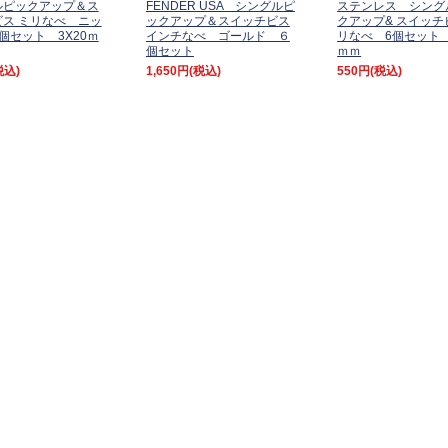
ルピックアップ＆ス
FENDER USA シングルピ
ステンレス シング
ス ミリなべ ニッ
ックアップ＆スイッチビス
クアップ& スイッチ
個セット 3X20ｍ
インチなべ ゴールド ６
リなべ 6個セット 
個セット
ｍｍ
税込)
1,650円
(税込)
550円
(税込)