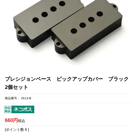
プレシジョンベース ピックアップカバー ブラック
2個セット
商品番号
3513-B
660
税込
[ポイント数
6
]