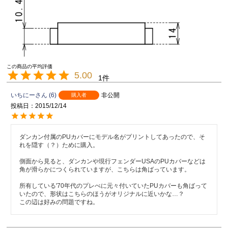
5.00
1
いちにー
6
非公開
購入者
投稿日
2015/12/14
ダンカン付属のPUカバーにモデル名がプリントしてあったので、そ
れを隠す（？）ために購入。

側面から見ると、ダンカンや現行フェンダーUSAのPUカバーなどは
角が滑らかにつくられていますが、こちらは角ばっています。

所有している'70年代のプレべに元々付いていたPUカバーも角ばって
いたので、形状はこちらのほうがオリジナルに近いかな…？

この辺は好みの問題ですね。