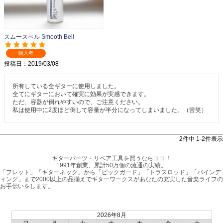
スムースベル Smooth Bell
購入者
投稿日
2019/03/08
所有している全ギターに使用しました。

全てにギターにおいて確実に効果が実感できます。

ただ、容器が倒れやすいので、ご注意ください。

私は使用中に2度ほど倒して容量が半分になってしまいました。（苦笑）
2
件中
1
-
2
件表示
ギターパーツ・リペア工具を買うならココ！
1991年創業、累計50万個の流通の実績。
「フレット」「ギターネック」から「ピックガード」「トラスロッド」「バインデ
ィング」まで2000以上の品揃えでギターワークスがあなたの充実した音楽ライフの
お手伝いをします。
2026年8月