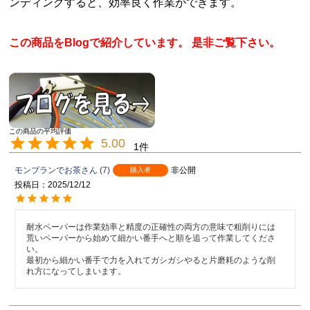
ンディングすると、効率良く作業ができます。
この商品をBlogで紹介しています。 是非ご覧下さい。
5.00
1
モンブランでお茶
7
非公開
購入者
投稿日
2025/12/12
耐水ペーパーは作業効率と精度の正確性の両方の意味で粗削りには
荒いペーパーから始めて細かい番手へと順を追って作業してくださ
い。

最初から細かい番手で力を入れてガシガシやると片磨耗のような削