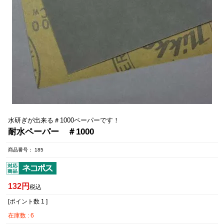
水研ぎが出来る＃1000ペーパーです！
耐水ペーパー ＃1000
商品番号
185
132
税込
[ポイント数
1
]
在庫数
6