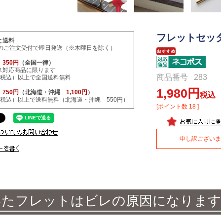
フレットセッター 
と送料
でのご注文受付で即日発送（※木曜日を除く）
ス
350円
（全国一律）
ス対応商品に限ります
商品番号
283
円（税込）以上で全国送料無料
1,980
便
750円
（北海道・沖縄
1,100円
）
税込
円（税込）以上で送料無料（北海道・沖縄 550円）
[ポイント数
18
]
申し訳ございま
いたフレットはビレの原因になります