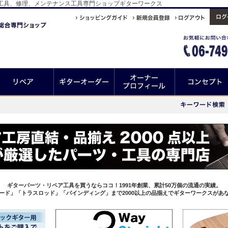
ー製作工具、修理、メンテナンス工具専門ショップギターワークス
ギターパーツ・リペア工具を買うならココ！1991年創業、累計50万個の流通の実績。
ード」「トラスロッド」「バインディング」まで2000以上の品揃えでギターワークスがあ