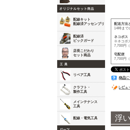
配線キット
配線済アッセンブリ
配送方法
14時ま
配線済
ネコポ
ピックガード
※ネコポ
7,700
店長こだわり
宅配
セット商品
7,700
リペア工具
クラフト・
製作工具
メインテナンス
工具
浮
配線・電気工具