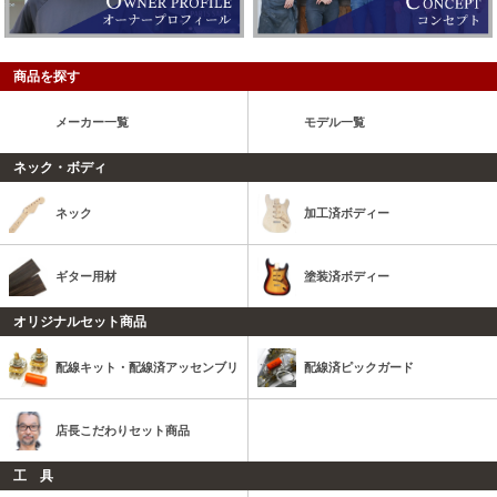
商品を探す
メーカー一覧
モデル一覧
ネック・ボディ
ネック
加工済ボディー
ギター用材
塗装済ボディー
オリジナルセット商品
配線キット・配線済アッセンブリ
配線済ピックガード
店長こだわりセット商品
工 具