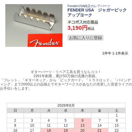
FenderUSA純正のレアパーツ
FENDER USA ジャガーピック
アップヨーク
3,190
税込
お気に入りに登録
1
件中
1
-
1
件表示
ギターパーツ・リペア工具を買うならココ！
1991年創業、累計50万個の流通の実績。
「フレット」「ギターネック」から「ピックガード」「トラスロッド」「バインデ
ィング」まで2000以上の品揃えでギターワークスがあなたの充実した音楽ライフの
お手伝いをします。
2026年8月
日
月
火
水
木
金
土
1
2
3
4
5
6
7
8
9
10
11
12
13
14
15
16
17
18
19
20
21
22