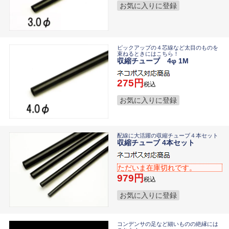
お気に入りに登録
ピックアップの４芯線など太目のものを
束ねるときにはこちら！
収縮チューブ 4φ 1M
275
税込
お気に入りに登録
配線に大活躍の収縮チューブ４本セット
収縮チューブ 4本セット
ただいま在庫切れです。
979
税込
お気に入りに登録
コンデンサの足など細いものの絶縁には