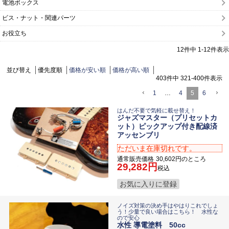
電池ボックス
ビス・ナット・関連パーツ
お役立ち
12
件中
1
-
12
件表示
並び替え
優先度順
価格が安い順
価格が高い順
403
件中
321
-
400
件表示
1
…
4
5
6
はんだ不要で気軽に載せ替え！
ジャズマスター（プリセットカ
ット）ピックアップ付き配線済
アッセンブリ
ただいま在庫切れです。
通常販売価格
30,602
のところ
29,282
税込
お気に入りに登録
ノイズ対策の決め手はやはりこれでしょ
う！少量で良い場合はこちら！ 水性な
ので安心
水性 導電塗料 50cc