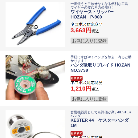
一度使うと手放せなくなる便利な工具
ワイヤーの皮むきの必需品！
ワイヤーストリッパー
HOZAN P-960
3,663
税込
お気に入りに登録
手軽にすばやくハンダを除去 有ると助
かります！
ハンダ吸取りブレイド HOZAN
NO.3739
1,210
税込
お気に入りに登録
音響機器用としても評価が高いKESTER
ハンダ
KESTER 44 ケスターハンダ
1M