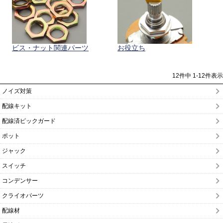
ビス・ナット関連パーツ
お役立ち
12
件中
1
-
12
件表示
ノイズ対策
配線キット
配線済ピックガード
ポット
ジャック
スイッチ
コンデンサー
クライオパーツ
配線材