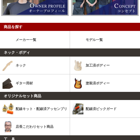
商品を探す
メーカー一覧
モデル一覧
ネック・ボディ
ネック
加工済ボディー
ギター用材
塗装済ボディー
オリジナルセット商品
配線キット・配線済アッセンブリ
配線済ピックガード
店長こだわりセット商品
工 具