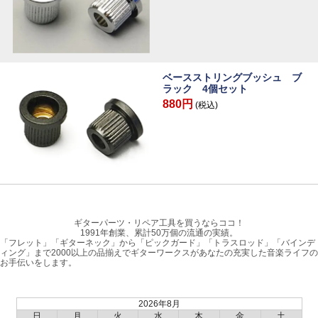
ベースストリングブッシュ ブ
ラック 4個セット
880円
(税込)
ギターパーツ・リペア工具を買うならココ！
1991年創業、累計50万個の流通の実績。
「フレット」「ギターネック」から「ピックガード」「トラスロッド」「バインデ
ィング」まで2000以上の品揃えでギターワークスがあなたの充実した音楽ライフの
お手伝いをします。
2026年8月
日
月
火
水
木
金
土