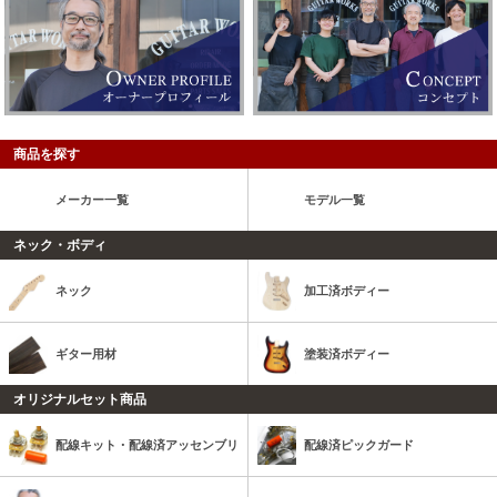
商品を探す
メーカー一覧
モデル一覧
ネック・ボディ
ネック
加工済ボディー
ギター用材
塗装済ボディー
オリジナルセット商品
配線キット・配線済アッセンブリ
配線済ピックガード