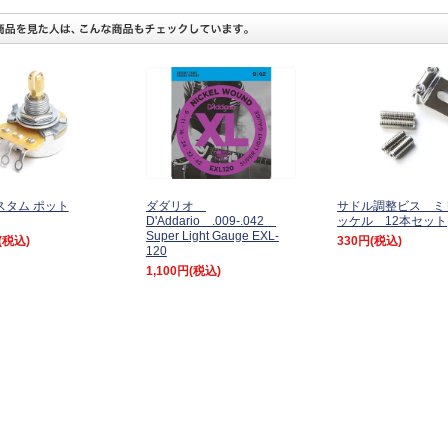
カスタム ポット
ダダリオ
サドル調整ビス ミ
D'Addario .009-.042
ッケル 12本セット
Super Light Gauge EXL-
(税込)
330円
(税込)
120
1,100円
(税込)