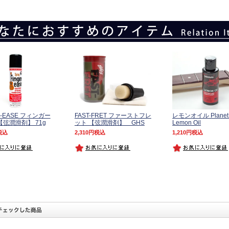
R-EASE フィンガー
FAST-FRET ファーストフレ
レモンオイル Planet 
【弦潤滑剤】 71g
ット 【弦潤滑剤】 GHS
Lemon Oil
税込
2,310
税込
1,210
税込