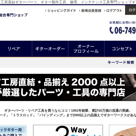
120+を買うならココ！工房直結ギターパーツ、ギター製作工具、修理、メンテナンス工具専門ショッ
ギターパーツ・リペア工具を買うならココ！1991年創業、累計50万個の流通の実績。
ード」「トラスロッド」「バインディング」まで2000以上の品揃えでギターワークスがあ