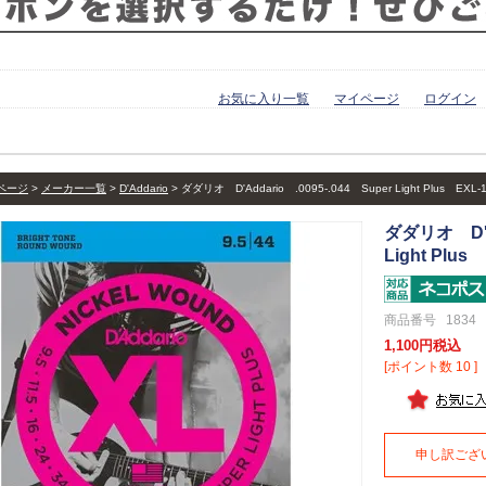
お気に入り一覧
マイページ
ログイン
ページ
メーカー一覧
D'Addario
ダダリオ D'Addario .0095-.044 Super Light Plus EXL-
ダダリオ D'Ad
Light Plus
商品番号
1834
1,100
税込
[ポイント数
10
]
申し訳ござ