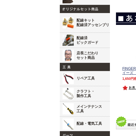
配線キット
配線済アッセンブリ
配線済
ピックガード
店長こだわり
セット商品
FINGE
イーズ 
リペア工具
1,650
クラフト・
製作工具
メインテナンス
工具
配線・電気工具