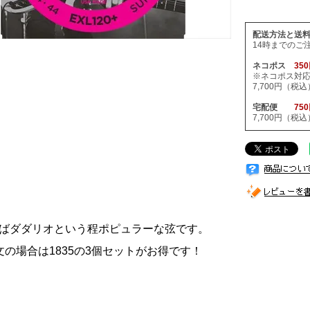
配送方法と送
14時までのご
ネコポス
35
※ネコポス対
7,700円（
宅配便
75
7,700円（
ばダダリオという程ポピュラーな弦です。
文の場合は1835の3個セットがお得です！