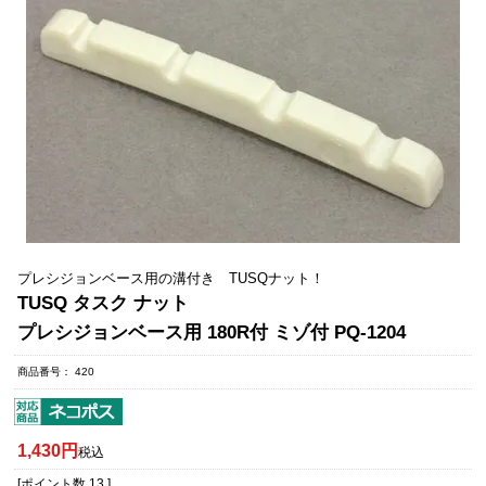
プレシジョンベース用の溝付き TUSQナット！
TUSQ タスク ナット
プレシジョンベース用 180R付 ミゾ付 PQ-1204
商品番号
420
1,430
税込
[ポイント数
13
]