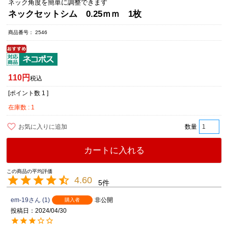
ネック角度を簡単に調整できます
ネックセットシム 0.25ｍｍ 1枚
商品番号
2546
110
税込
[ポイント数
1
]
在庫数
1
お気に入りに追加
カートに入れる
4.60
5
em-19
1
非公開
購入者
投稿日
2024/04/30