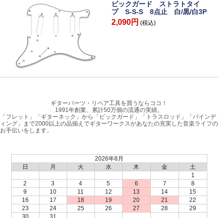
ピックガード ストラトタイ
プ S-S-S 8点止 白/黒/白3P
2,090円
(税込)
ギターパーツ・リペア工具を買うならココ！
1991年創業、累計50万個の流通の実績。
「フレット」「ギターネック」から「ピックガード」「トラスロッド」「バインデ
ィング」まで2000以上の品揃えでギターワークスがあなたの充実した音楽ライフの
お手伝いをします。
2026年8月
日
月
火
水
木
金
土
1
2
3
4
5
6
7
8
9
10
11
12
13
14
15
16
17
18
19
20
21
22
23
24
25
26
27
28
29
30
31