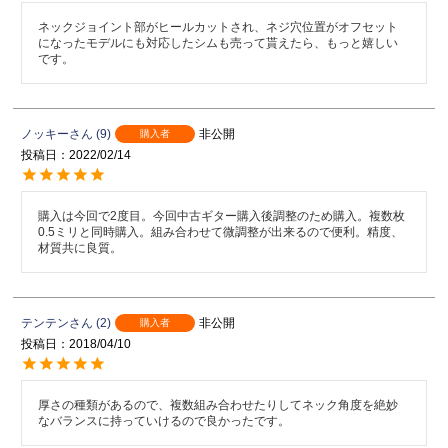
ネックジョイント部がヒールカットされ、ネジ穴位置がオフセット
になったモデルにも対応したシムも売って貰えたら、もっと嬉しい
です。
ノッキー
9
非公開
購入者
投稿日
2022/02/14
購入は今回で2度目。今回中古ギター購入後調整のため購入。複数枚
0.5ミリと同時購入。組み合わせて微調整が出来るので便利。精度、
材質共に良質。
テンテン
2
非公開
購入者
投稿日
2018/04/10
厚さの種類があるので、複数組み合わせたりしてネック角度を絶妙
なバランスに持っていけるので良かったです。