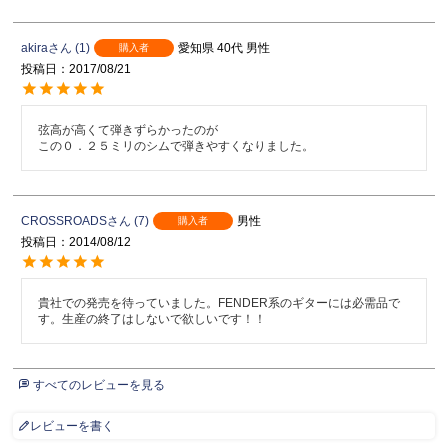
akira
1
愛知県
40代
男性
購入者
投稿日
2017/08/21
弦高が高くて弾きずらかったのが

この０．２５ミリのシムで弾きやすくなりました。
CROSSROADS
7
男性
購入者
投稿日
2014/08/12
貴社での発売を待っていました。FENDER系のギターには必需品で
す。生産の終了はしないで欲しいです！！
すべてのレビューを見る
レビューを書く