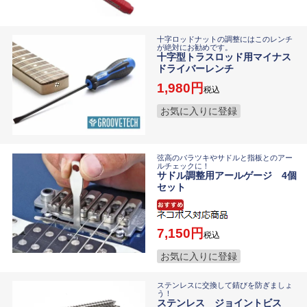
十字ロッドナットの調整にはこのレンチ
が絶対にお勧めです。
十字型トラスロッド用マイナス
ドライバーレンチ
1,980
税込
お気に入りに登録
弦高のバラツキやサドルと指板とのアー
ルチェックに！
サドル調整用アールゲージ 4個
セット
7,150
税込
お気に入りに登録
ステンレスに交換して錆びを防ぎましょ
う！
ステンレス ジョイントビス