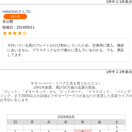
1
件中
1
-
1
件表示
nakachan
5
購入者
非公開
投稿日
2014/05/11
今付いている黒のプレートがひび割れしていたため、交換用に購入。微妙
にあいません。プラスチックなので微かに歪んでいるのかも。でも、満足
してます。
1
件中
1
-
1
件表示
ギターパーツ・リペア工具を買うならココ！
1991年創業、累計50万個の流通の実績。
「フレット」「ギターネック」から「ピックガード」「トラスロッド」「バインデ
ィング」まで2000以上の品揃えでギターワークスがあなたの充実した音楽ライフの
お手伝いをします。
2026年8月
日
月
火
水
木
金
土
1