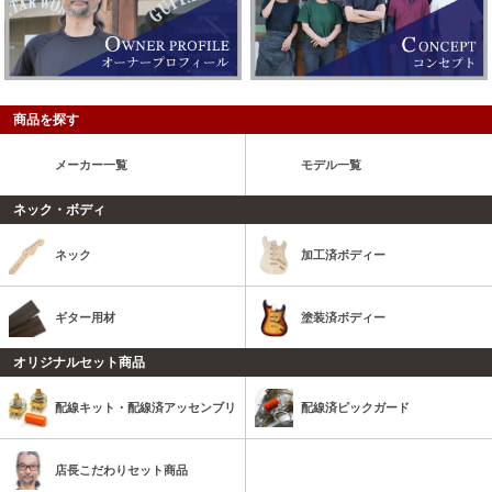
商品を探す
メーカー一覧
モデル一覧
ネック・ボディ
ネック
加工済ボディー
ギター用材
塗装済ボディー
オリジナルセット商品
配線キット・配線済アッセンブリ
配線済ピックガード
店長こだわりセット商品