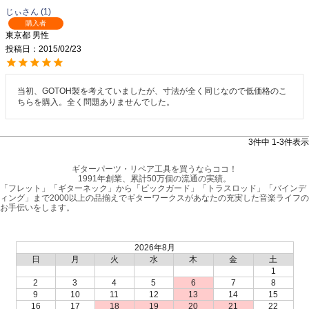
じぃ
1
購入者
東京都
男性
投稿日
2015/02/23
当初、GOTOH製を考えていましたが、寸法が全く同じなので低価格のこ
ちらを購入。全く問題ありませんでした。
3
件中
1
-
3
件表示
ギターパーツ・リペア工具を買うならココ！
1991年創業、累計50万個の流通の実績。
「フレット」「ギターネック」から「ピックガード」「トラスロッド」「バインデ
ィング」まで2000以上の品揃えでギターワークスがあなたの充実した音楽ライフの
お手伝いをします。
2026年8月
日
月
火
水
木
金
土
1
2
3
4
5
6
7
8
9
10
11
12
13
14
15
16
17
18
19
20
21
22