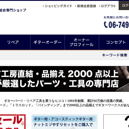
ギターパーツ・リペア工具を買うならココ！1991年創業、累計50万個の流通の実績。
ード」「トラスロッド」「バインディング」まで2000以上の品揃えでギターワークスがあ