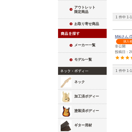
アウトレット
限定商品
1
件中
1
-
1
お取り寄せ商品
Miki
購入
メーカー一覧
非公開
投稿日
2
モデル一覧
1
件中
1
-
1
ネック
加工済ボディー
塗装済ボディー
ギター用材