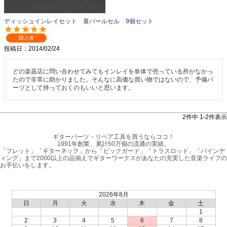
ディッシュインレイセット 黄パールセル 9個セット
購入者
投稿日
2014/02/24
どの楽器店に問い合わせてみてもインレイを単体で売っている所がなかっ
たので非常に助かりました。そんなに高価な買い物ではないので、予備パ
ーツとして持っておくのもいいと思います。
2
件中
1
-
2
件表示
ギターパーツ・リペア工具を買うならココ！
1991年創業、累計50万個の流通の実績。
「フレット」「ギターネック」から「ピックガード」「トラスロッド」「バインデ
ィング」まで2000以上の品揃えでギターワークスがあなたの充実した音楽ライフの
お手伝いをします。
2026年8月
日
月
火
水
木
金
土
1
2
3
4
5
6
7
8