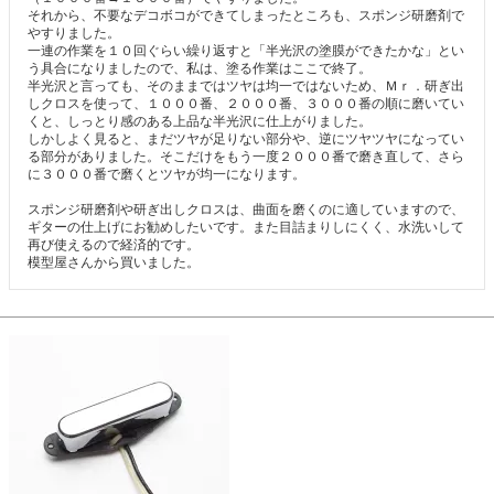
それから、不要なデコボコができてしまったところも、スポンジ研磨剤で
やすりました。

一連の作業を１０回ぐらい繰り返すと「半光沢の塗膜ができたかな」とい
う具合になりましたので、私は、塗る作業はここで終了。

半光沢と言っても、そのままではツヤは均一ではないため、Ｍｒ．研ぎ出
しクロスを使って、１０００番、２０００番、３０００番の順に磨いてい
くと、しっとり感のある上品な半光沢に仕上がりました。

しかしよく見ると、まだツヤが足りない部分や、逆にツヤツヤになってい
る部分がありました。そこだけをもう一度２０００番で磨き直して、さら
に３０００番で磨くとツヤが均一になります。

スポンジ研磨剤や研ぎ出しクロスは、曲面を磨くのに適していますので、
ギターの仕上げにお勧めしたいです。また目詰まりしにくく、水洗いして
再び使えるので経済的です。

模型屋さんから買いました。