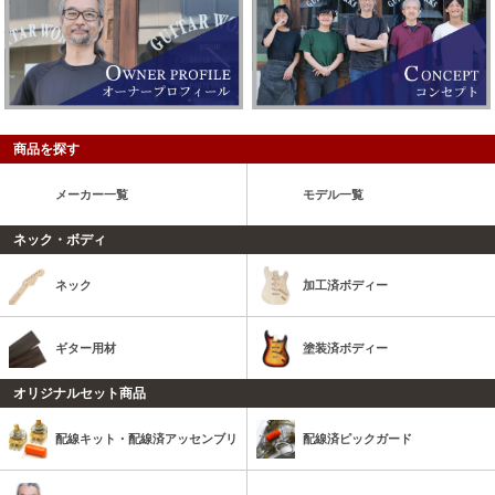
商品を探す
メーカー一覧
モデル一覧
ネック・ボディ
ネック
加工済ボディー
ギター用材
塗装済ボディー
オリジナルセット商品
配線キット・配線済アッセンブリ
配線済ピックガード