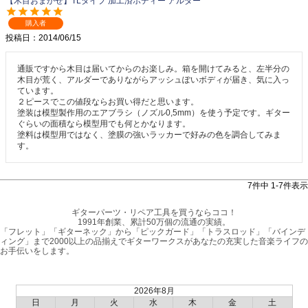
【木目おまかせ】TLタイプ 加工済ボディー アルダー
購入者
投稿日
2014/06/15
通販ですから木目は届いてからのお楽しみ。箱を開けてみると、左半分の
木目が荒く、アルダーでありながらアッシュぽいボディが届き、気に入っ
ています。

２ピースでこの値段ならお買い得だと思います。

塗装は模型製作用のエアブラシ（ノズル0,5mm）を使う予定です。ギター
ぐらいの面積なら模型用でも何とかなります。

塗料は模型用ではなく、塗膜の強いラッカーで好みの色を調合してみま
す。
7
件中
1
-
7
件表示
ギターパーツ・リペア工具を買うならココ！
1991年創業、累計50万個の流通の実績。
「フレット」「ギターネック」から「ピックガード」「トラスロッド」「バインデ
ィング」まで2000以上の品揃えでギターワークスがあなたの充実した音楽ライフの
お手伝いをします。
2026年8月
日
月
火
水
木
金
土