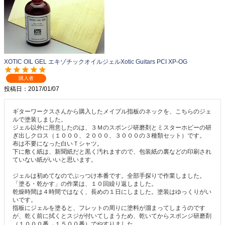
XOTIC OIL GEL エキゾチックオイルジェルXotic Guitars PCI XP-OG
購入者
投稿日
2017/01/07
ギターワークスさんから購入したメイプル指板のネックを、こちらのジェ
ルで塗装しました。

ジェル以外に用意したのは、３Ｍのスポンジ研磨剤とミスターホビーの研
ぎ出しクロス（１０００、２０００、３０００の３種類セット）です。

布は不要になった白いＴシャツ。

下に敷く紙は、新聞紙だと黒く汚れますので、包装紙の裏などの印刷され
ていない紙がいいと思います。

ジェルは初めてなのでぶっつけ本番です。全部手探りで作業しました。

「塗る・乾かす」の作業は、１０回繰り返しました。

乾燥時間は４時間ではなく、長めの１日にしました。塗装はゆっくりがい
いです。

指板にジェルを塗ると、フレットの周りに塗料が溜まってしまうのです
が、乾く前に拭くとスジが付いてしまうため、乾いてからスポンジ研磨剤
（１０００番→１５００番）でやすりました。
