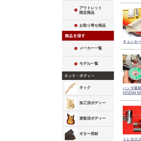
アウトレット
限定商品
お取り寄せ商品
キョンセ
メーカー一覧
モデル一覧
ネック
ハンダ吸
HOZAN NO
加工済ボディー
塗装済ボディー
ギター用材
トレモロ