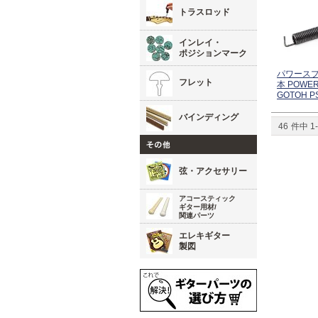
トラスロッド
インレイ・
ポジションマーク
パワースプ
フレット
本 POWER
GOTOH P
バインディング
46
件中
1
-
弦・アクセサリー
アコースティック
ギター用材/
関連パーツ
エレキギター
製図