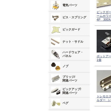
電気パーツ
ピックガ
ームホワ
ビス・スプリング
4P 300X
ピックガード
ナット・サドル
ハードウェア・
パネル
ポットア
1個
ノブ
ブリッジ/
関連パーツ
ピックアップ/
関連パーツ
トレモロ
ルダー （
ペグ