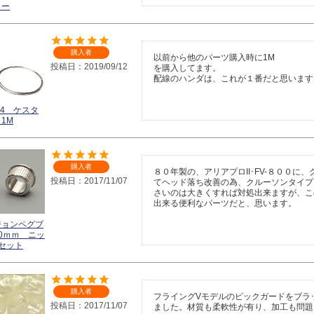
ラー
購入者
以前から他のパーツ購入時に1M

投稿日
2019/09/12
を購入してます。

配線のハンダは、これが１番だと思います
 44 ケスタ
1M
購入者
８０年製の、アリアプロII･FV-８００
投稿日
2017/11/07
てヘッド落ち改善の為、クルーソンタイプ
さいのは大きくすれば対処出来ますが、こ
出来る便利なパーツだと、思います。
ジョンペグブ
0ｍｍ ニッ
セット
購入者
フライングVモデルのピックガードをブラ
投稿日
2017/11/07
ました。材質も柔軟性が有り、加工も問題