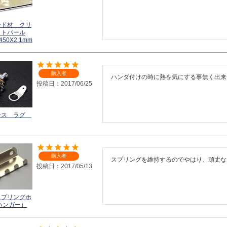
ード材 クリ
イトパール
450X2.1mm
購入者
ハンダ付けの時に熱を気にする事無く出来
投稿日
2017/06/25
ース ラグ
購入者
スプリングを維持するのでやはり、頑丈な
投稿日
2017/05/13
スプリングホ
ハンガー）