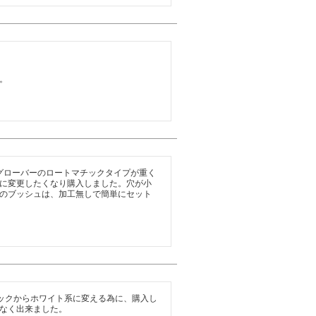
。
に、グローバーのロートマチックタイプが重く
に変更したくなり購入しました。穴が小
のブッシュは、加工無しで簡単にセット
ックからホワイト系に変える為に、購入し
なく出来ました。