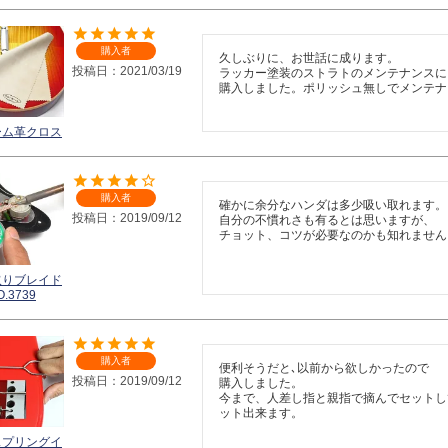
購入者
久しぶりに、お世話に成ります。

投稿日
2021/03/19
ラッカー塗装のストラトのメンテナンスに
ーム革クロス
購入者
確かに余分なハンダは多少吸い取れます。

投稿日
2019/09/12
自分の不慣れさも有るとは思いますが、

チョット、コツが必要なのかも知れません
取りブレイド
.3739
購入者
便利そうだと､以前から欲しかったので

投稿日
2019/09/12
購入しました。

今まで、人差し指と親指で摘んでセットし
ット出来ます。
スプリングイ