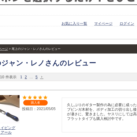
お気に入り一覧
マイページ
ログイン
ページ
尾上のジャン・レノさんのレビュー
のジャン・レノさんのレビュー
10
件表示
1
2
…
5
購入者
久しぶりのギター製作の為に必要に成った
投稿日
2021/05/05
ブビンガ木材を、ボディ加工の切り出し後
が凄さに、驚きました。ヤスリにしては高
フラットタイプも購入検討中です。
ェイピング
 アール