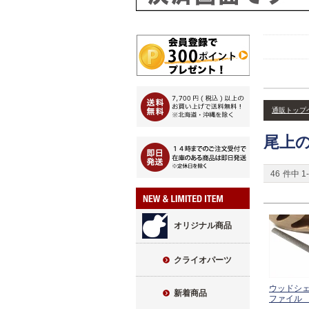
通販トップ
尾上
46
件中
1
-
オリジナル商品
クライオパーツ
ウッドシ
新着商品
ファイル