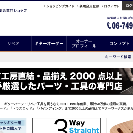
ギターパーツ・リペア工具を買うならココ！1991年創業、累計50万個の流通の実績。
ード」「トラスロッド」「バインディング」まで2000以上の品揃えでギターワークスがあ