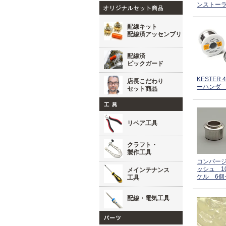
ンストー
配線キット
配線済アッセンブリ
配線済
ピックガード
KESTER
店長こだわり
ーハンダ 
セット商品
リペア工具
クラフト・
製作工具
コンバー
ッシュ 1
メインテナンス
ケル 6個
工具
配線・電気工具