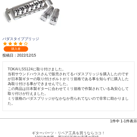
バダスタイプブリッジ
購入者
投稿日
2022/12/15
TOKAI LSS124に取り付けました。

当初サウンドハウスさんで販売されてるバダスブリッジを購入したのです
が日本製ギターの取り付けボルトがミリ規格である事を知らずに購入した
為取り付ける事ができませんでした。

この商品は日本製ギターに合わせてミリ規格で作製されている為安心して
取り付けが行えました。

ミリ規格のバダスブリッジがなかなか売られてないので非常に助かりまし
た。
1
件中
1
-
1
件表示
ギターパーツ・リペア工具を買うならココ！