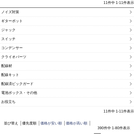
11
件中
1
-
11
件表示
ノイズ対策
ギターポット
ジャック
スイッチ
コンデンサー
クライオパーツ
配線材
配線キット
配線済ピックガード
電池ボックス・その他
お役立ち
11
件中
1
-
11
件表示
並び替え
優先度順
価格が安い順
価格が高い順
390
件中
1
-
80
件表示