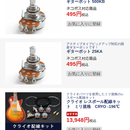
ギターポット 500KB
495
税込
お気に入りに登録
アクティブタイプピックアップ対応の国
産ギターポットです！
ギターポット 25KA
495
税込
お気に入りに登録
クライオパーツを使用したミリ規格のレ
スポール配線キット
クライオ レスポール配線キッ
ト ミリ規格 CRYO -196℃
13,948
税込
お気に入りに登録