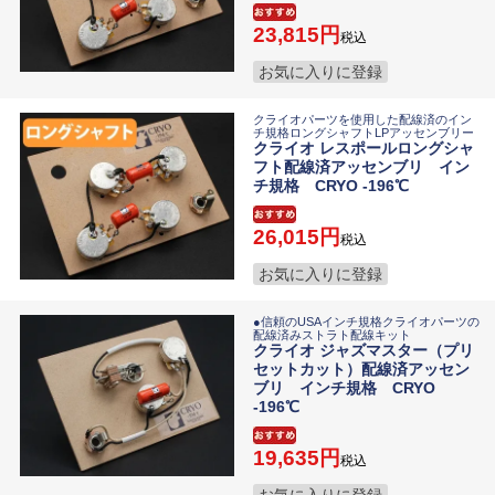
23,815
税込
お気に入りに登録
クライオパーツを使用した配線済のイン
チ規格ロングシャフトLPアッセンブリー
クライオ レスポールロングシャ
フト配線済アッセンブリ イン
チ規格 CRYO -196℃
26,015
税込
お気に入りに登録
●信頼のUSAインチ規格クライオパーツの
配線済みストラト配線キット
クライオ ジャズマスター（プリ
セットカット）配線済アッセン
ブリ インチ規格 CRYO
-196℃
19,635
税込