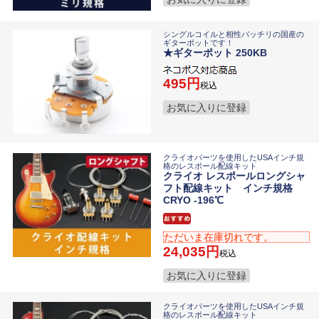
シングルコイルと相性バッチリの国産の
ギターポットです！
★ギターポット 250KB
495
税込
お気に入りに登録
クライオパーツを使用したUSAインチ規
格のレスポール配線キット
クライオ レスポールロングシャ
フト配線キット インチ規格
CRYO -196℃
ただいま在庫切れです。
24,035
税込
お気に入りに登録
クライオパーツを使用したUSAインチ規
格のレスポール配線キット