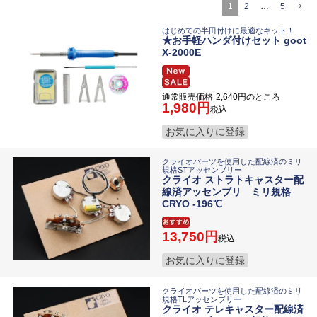
1
2
…
5
はじめての半田付けに最適なキット！
★お手軽ハンダ付けセット goot
X-2000E
通常販売価格
2,640
のところ
1,980
税込
お気に入りに登録
クライオパーツを使用した配線済のミリ
規格STアッセンブリー
クライオ ストラトキャスター配
線済アッセンブリ ミリ規格
CRYO -196℃
13,750
税込
お気に入りに登録
クライオパーツを使用した配線済のミリ
規格TLアッセンブリー
クライオ テレキャスター配線済