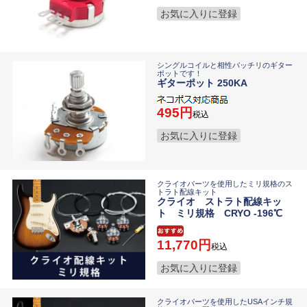
お気に入りに登録
シングルコイルと相性バッチリのギター
ポットです！
ギターポット 250KA
495
税込
お気に入りに登録
クライオパーツを使用したミリ規格のス
トラト配線キット
クライオ ストラト配線キッ
ト ミリ規格 CRYO -196℃
11,770
税込
お気に入りに登録
クライオパーツを使用したUSAインチ規