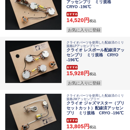
アッセンブリ ミリ規格
CRYO -196℃
14,520
税込
お気に入りに登録
クライオパーツを使用した配線済のミリ
規格LPアッセンブリー
クライオ レスポール配線済アッ
センブリ ミリ規格 CRYO
-196℃
15,928
税込
お気に入りに登録
クライオパーツを使用した配線済のミリ
規格JMアッセンブリー
クライオ ジャズマスター（プリ
セットカット）配線済アッセン
ブリ ミリ規格 CRYO -196℃
13,805
税込