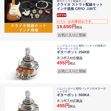
格のストラト配線キット
クライオ ストラト配線キット
インチ規格 CRYO -196℃
ただいま在庫切れです。
19,690
税込
お気に入りに登録
シングルコイルと相性バッチリの国産の
ギターポットです！
ギターポット 250KB
495
税込
お気に入りに登録
ハムバッカーと相性バッチリのギターポ
ットです！
ギターポット 500KA
495
税込