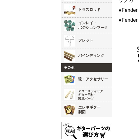
ックガー
トラスロッド
●Fend
●Fend
インレイ・
ポジションマーク
フレット
バインディング
弦・アクセサリー
アコースティック
ギター用材/
関連パーツ
エレキギター
製図