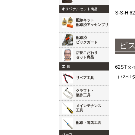
S-S-H
配線キット
配線済アッセンブリ
配線済
ピックガード
ビ
店長こだわり
セット商品
62ST
（72S
リペア工具
クラフト・
製作工具
メインテナンス
工具
配線・電気工具