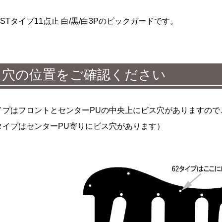
 62STタイプ11点止 白/黒/白3Pのピックガードです。
ス穴の位置をご確認ください
タイプはフロントとセンターPUの中央上にビス穴がありますの
TタイプはセンターPU寄りにビス穴があります）