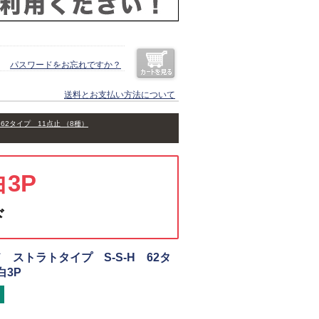
パスワードをお忘れですか？
送料とお支払い方法について
62タイプ 11点止 （8種）
白3P
ド
 ストラトタイプ S-S-H 62タ
白3P