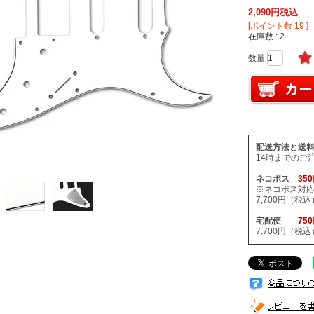
2,090
税込
[ポイント数
19
]
在庫数
2
配送方法と送
14時までのご
ネコポス
35
※ネコポス対
7,700円（
宅配便
75
7,700円（