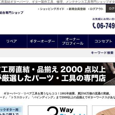
ココ！工房直結ギターパーツ、ギター製作工具、修理、メンテナンス工具専門ショップギ
ギターパーツ・リペア工具を買うならココ！1991年創業、累計50万個の流通の実績。
ード」「トラスロッド」「バインディング」まで2000以上の品揃えでギターワークスがあ