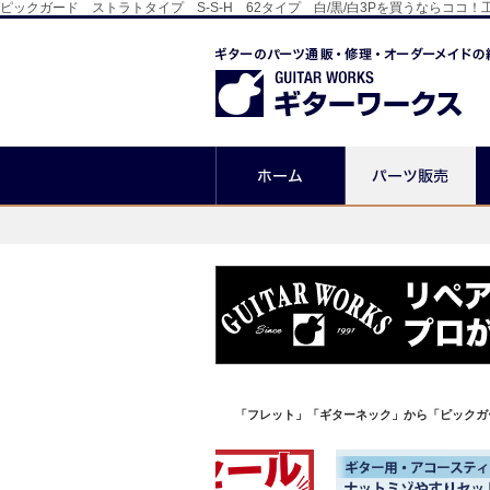
ピックガード ストラトタイプ S-S-H 62タイプ 白/黒/白3Pを買うなら
「フレット」「ギターネック」から「ピックガ