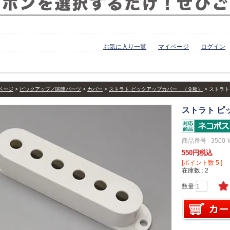
お気に入り一覧
マイページ
ログイン
ページ
ピックアップ／関連パーツ
カバー
ストラト ピックアップカバー （９種）
ストラト
ストラト ピ
商品番号
3500-
550
税込
[ポイント数
5
]
在庫数
2