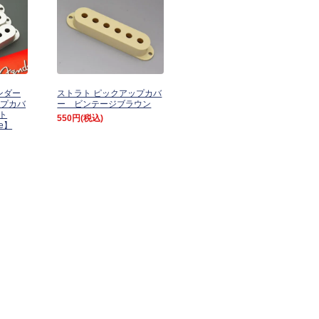
ェンダー
ストラト ピックアップカバ
ップカバ
ー ビンテージブラウン
ット
550円
(税込)
te】