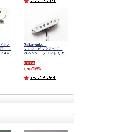
プ＆ス
Guitarworks
丸皿 ニ
シングルピックアップ
3.4Ｘ
VGS-VST フロント/リア
ー
7,700
税込