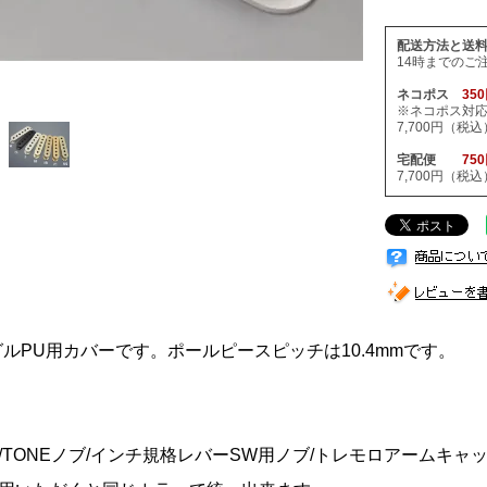
配送方法と送
14時までのご
ネコポス
35
※ネコポス対
7,700円（
宅配便
75
7,700円（
グルPU用カバーです。ポールピースピッチは10.4mmです。
ブ/TONEノブ/インチ規格レバーSW用ノブ/トレモロアームキ