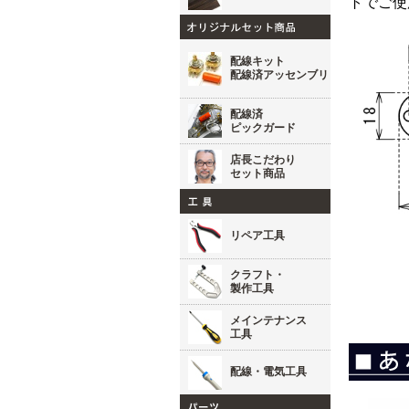
トでご使
配線キット
配線済アッセンブリ
配線済
ピックガード
店長こだわり
セット商品
リペア工具
クラフト・
製作工具
メインテナンス
工具
配線・電気工具