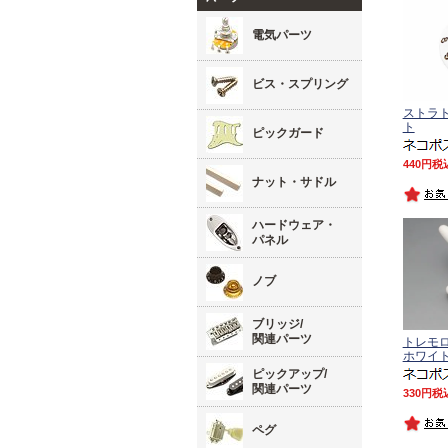
電気パーツ
ビス・スプリング
ストラト
ト
ピックガード
440
税
ナット・サドル
ハードウェア・
パネル
ノブ
ブリッジ/
関連パーツ
トレモ
ホワイ
ピックアップ/
関連パーツ
330
税
ペグ