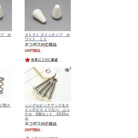
ノブ ホ
ストラト スイッチノブ ホ
ワイト ミリ
220
税込
プ用ス
シングルピックアップ＆ス
イッチビス ミリなべ ニッ
ケル 6個セット 3X20ｍ
ｍ
220
税込