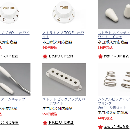
ノブ VOL ホワイ
ストラトノブ TONE ホワ
ストラト スイッチ
イト
ワイト インチ
込
440
税込
330
税込
ロアームキャップ
ストラト ピックアップカバ
シングルピックアッ
ト
ー ホワイト
プリング
8ｍｍ 6個セット
込
550
税込
440
税込