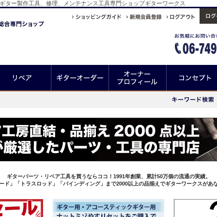
、ギター製作工具、修理、メンテナンス工具専門ショップギターワークス
ギターパーツ・リペア工具を買うならココ！1991年創業、累計50万個の流通の実績。
ード」「トラスロッド」「バインディング」まで2000以上の品揃えでギターワークスがあ