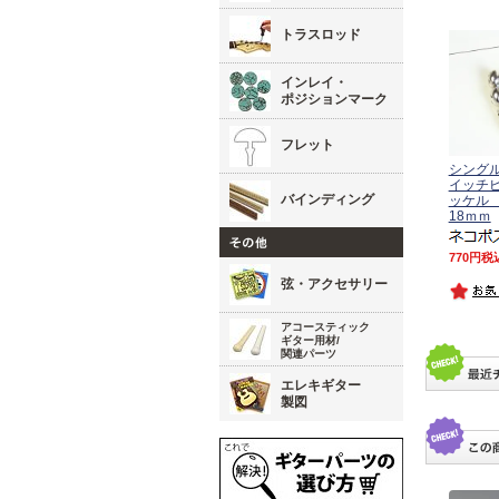
トラスロッド
インレイ・
ポジションマーク
フレット
シング
イッチビ
バインディング
ッケル 
18ｍｍ
770
税
弦・アクセサリー
アコースティック
ギター用材/
関連パーツ
エレキギター
製図