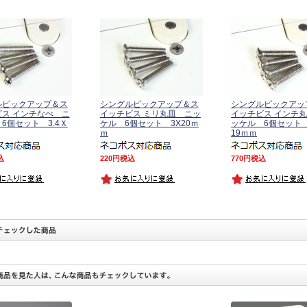
ルピックアップ＆ス
シングルピックアップ＆ス
シングルピックアッ
ス インチなべ ニ
イッチビス ミリ丸皿 ニッ
イッチビス インチ
6個セット 3.4Ｘ
ケル 6個セット 3X20ｍ
ッケル 6個セット 
ｍ
19ｍｍ
込
220
税込
770
税込