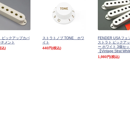
 ピックアップカバ
ストラトノブ TONE ホワ
FENDER USA フ
ーチメント
イト
ストラト ピックア
ー ホワイト 3個セ
税込)
440円
(税込)
【Vintage Strat Whi
1,980円
(税込)