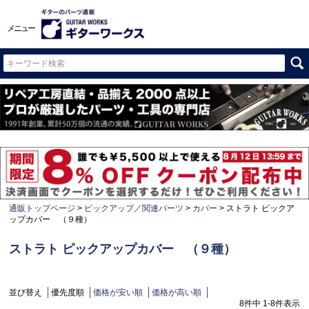
メニュー
通販トップページ
ピックアップ／関連パーツ
カバー
ストラト ピックア
ップカバー （９種）
ストラト ピックアップカバー （９種）
並び替え
優先度順
価格が安い順
価格が高い順
8
件中
1
-
8
件表示