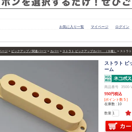
お気に入り一覧
マイページ
ログイン
ページ
ピックアップ／関連パーツ
カバー
ストラト ピックアップカバー （９種）
ストラト
ストラト ピ
ーム
商品番号
3500-
550
税込
[ポイント数
5
]
在庫数
10