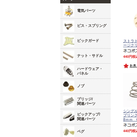
電気パーツ
ビス・スプリング
ピックガード
ストラト
ージク
ナット・サドル
440
税
ハードウェア・
パネル
ノブ
ブリッジ/
関連パーツ
シング
ピックアップ/
プリン
関連パーツ
8ｍｍ 
440
税
ペグ