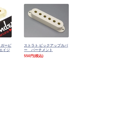
ジャガーピ
ストラト ピックアップカバ
エイジ
ー パーチメント
550円
(税込)