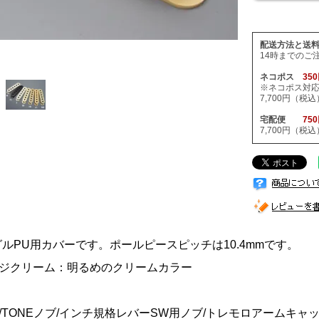
配送方法と送
14時までのご
ネコポス
35
※ネコポス対
7,700円（
宅配便
75
7,700円（
グルPU用カバーです。ポールピースピッチは10.4mmです。
ジクリーム：明るめのクリームカラー
ブ/TONEノブ/インチ規格レバーSW用ノブ/トレモロアームキ