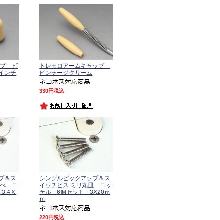
ノブ ビ
トレモロアームキャップ
インチ
ビンテージクリーム
330
税込
プ＆ス
シングルピックアップ＆ス
なべ ニ
イッチビス ミリ丸皿 ニッ
3.4Ｘ
ケル 6個セット 3X20ｍ
ｍ
220
税込