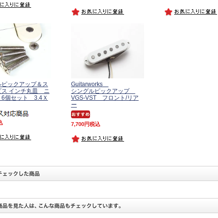
ルピックアップ＆ス
Guitarworks
ス インチ丸皿 ニ
シングルピックアップ
6個セット 3.4Ｘ
VGS-VST フロント/リア
ー
込
7,700
税込