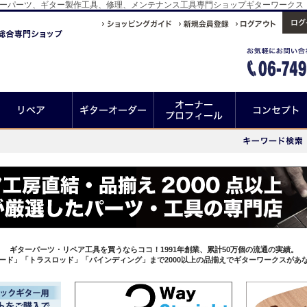
ターパーツ、ギター製作工具、修理、メンテナンス工具専門ショップギターワークス
ギターパーツ・リペア工具を買うならココ！1991年創業、累計50万個の流通の実績。
ード」「トラスロッド」「バインディング」まで2000以上の品揃えでギターワークスがあ