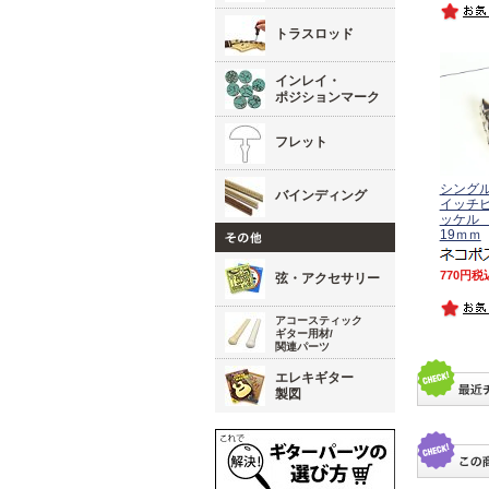
トラスロッド
インレイ・
ポジションマーク
フレット
シング
バインディング
イッチビ
ッケル 
19ｍｍ
770
税
弦・アクセサリー
アコースティック
ギター用材/
関連パーツ
エレキギター
製図