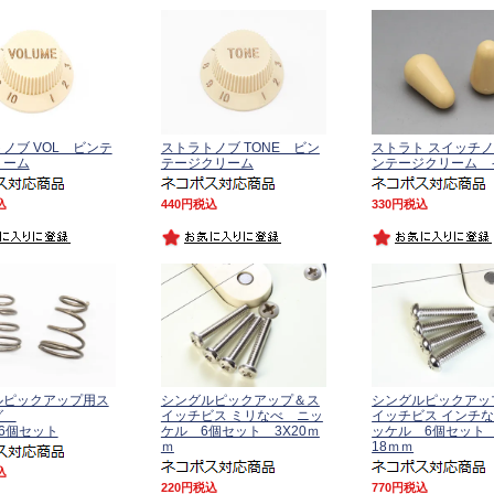
ノブ VOL ビンテ
ストラトノブ TONE ビン
ストラト スイッチ
リーム
テージクリーム
ンテージクリーム 
込
440
税込
330
税込
ルピックアップ用ス
シングルピックアップ＆ス
シングルピックアッ
グ
イッチビス ミリなべ ニッ
イッチビス インチ
6個セット
ケル 6個セット 3X20ｍ
ッケル 6個セット 
ｍ
18ｍｍ
込
220
税込
770
税込