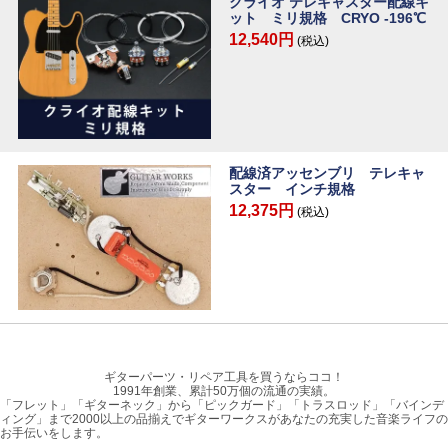
クライオ テレキャスター配線キ
ット ミリ規格 CRYO -196℃
12,540円
(税込)
配線済アッセンブリ テレキャ
スター インチ規格
12,375円
(税込)
ギターパーツ・リペア工具を買うならココ！
1991年創業、累計50万個の流通の実績。
「フレット」「ギターネック」から「ピックガード」「トラスロッド」「バインデ
ィング」まで2000以上の品揃えでギターワークスがあなたの充実した音楽ライフの
お手伝いをします。