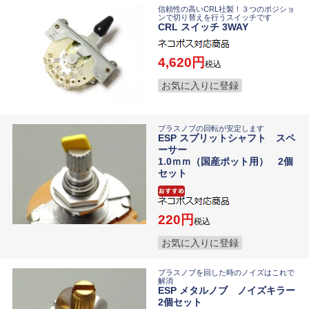
信頼性の高いCRL社製！３つのポジショ
ンで切り替えを行うスイッチです
CRL スイッチ 3WAY
4,620
税込
お気に入りに登録
ブラスノブの回転が安定します
ESP スプリットシャフト スペ
ーサー
1.0ｍｍ（国産ポット用） 2個
セット
220
税込
お気に入りに登録
ブラスノブを回した時のノイズはこれで
解消
ESP メタルノブ ノイズキラー
2個セット