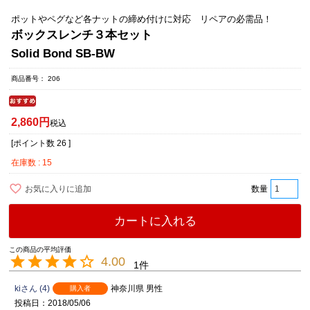
ポットやペグなど各ナットの締め付けに対応 リペアの必需品！
ボックスレンチ３本セット
Solid Bond SB-BW
商品番号
206
2,860
税込
[ポイント数
26
]
在庫数
15
お気に入りに追加
カートに入れる
4.00
1
ki
4
神奈川県
男性
購入者
投稿日
2018/05/06