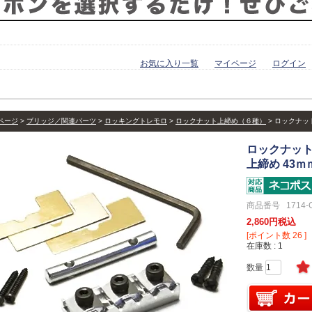
お気に入り一覧
マイページ
ログイン
ページ
ブリッジ／関連パーツ
ロッキングトレモロ
ロックナット上締め（６種）
ロックナット
ロックナッ
上締め 43ｍ
商品番号
1714-
2,860
税込
[ポイント数
26
]
在庫数
1