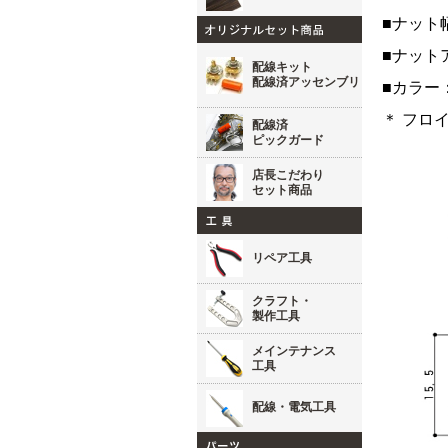
■ナット
■ナット
配線キット
配線済アッセンブリ
■カラー
＊ フロ
配線済
ピックガード
店長こだわり
セット商品
リペア工具
クラフト・
製作工具
メインテナンス
工具
配線・電気工具