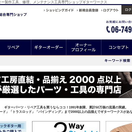
ギター製作工具、修理、メンテナンス工具専門ショップギターワークス
ギターパーツ・リペア工具を買うならココ！1991年創業、累計50万個の流通の実績。
ード」「トラスロッド」「バインディング」まで2000以上の品揃えでギターワークスがあ