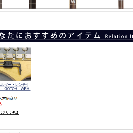
ホルダー・レンチ4
 GOTOH WRH-
込