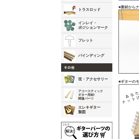
■素材から
トラスロッド
インレイ・
ポジションマーク
フレット
バインディング
弦・アクセサリー
■ギターの
アコースティック
ギター用材/
関連パーツ
エレキギター
製図