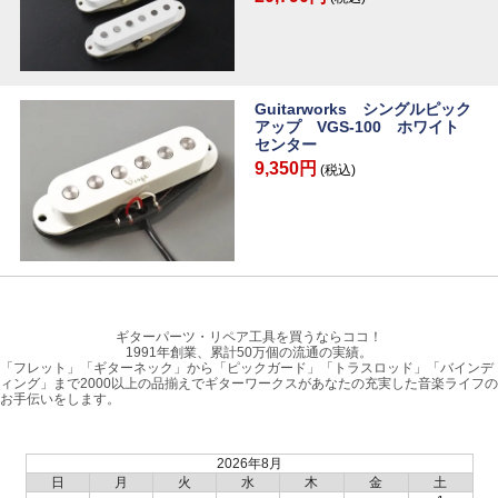
Guitarworks シングルピック
アップ VGS-100 ホワイト
センター
9,350円
(税込)
ギターパーツ・リペア工具を買うならココ！
1991年創業、累計50万個の流通の実績。
「フレット」「ギターネック」から「ピックガード」「トラスロッド」「バインデ
ィング」まで2000以上の品揃えでギターワークスがあなたの充実した音楽ライフの
お手伝いをします。
2026年8月
日
月
火
水
木
金
土