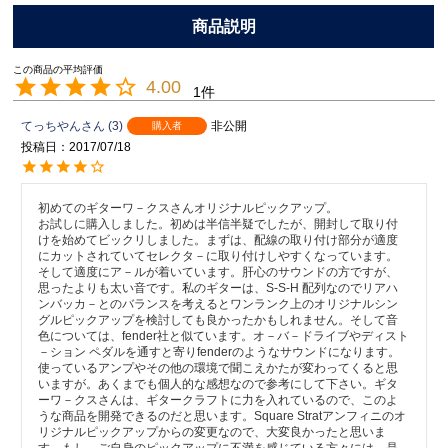
4.00
1
てっちやん
3
非公開
購入者
投稿日
2017/07/18
初めてのギターワ－クスさんオリジナルピックアップ。

お試しに購入しました。初めは半信半疑でしたが、開封して取り付
けを始めてビックリしました。まずは、配線の取り付け部分が適度
にカットされていてセレクタ－に取り付けしやすくなっています。
そして適度にア－ルが着いています。肝心のサウンドの方ですが、
思ったよりも太い音です。私のギターは、S-S-H 配列なのでリアハ
ンバッカ－とのバランスを考えるとワンランク上のオリジナルシン
グルピックアップを検討しても良かったかもしれません。そして音
色については、fender社と似ています。オ－バ－ドライブやディスト
－ション ペダルを通すと寄りfenderのようなサウンドになります。
使っているアンプやその他の環境で聞こえかたが変わってくると思
いますが。あくまでも個人的な感想なので参考にして下さい。ギタ
ーワ－クスさんは、ギタークラフトに力を入れているので、このよ
うな商品を開発できるのだと思います。Square Stratアンフィニのオ
リジナルピックアップからの変更なので、大変良かったと思いま
す。もし、ご自身のピックアップに不満を感じている方々には、是