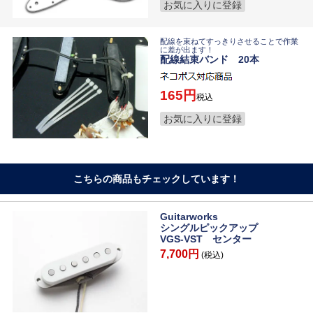
お気に入りに登録
配線を束ねてすっきりさせることで作業
に差が出ます！
配線結束バンド 20本
165
税込
お気に入りに登録
こちらの商品もチェックしています！
Guitarworks
シングルピックアップ
VGS-VST センター
7,700円
(税込)