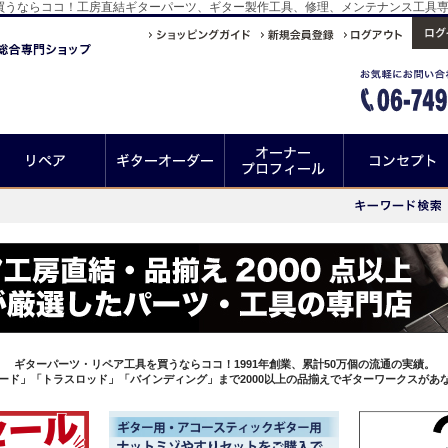
-015を買うならココ！工房直結ギターパーツ、ギター製作工具、修理、メンテナンス工
ギターパーツ・リペア工具を買うならココ！1991年創業、累計50万個の流通の実績。
ード」「トラスロッド」「バインディング」まで2000以上の品揃えでギターワークスがあ