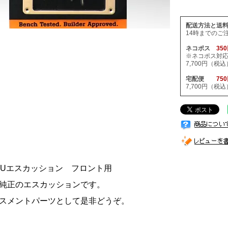
配送方法と送
14時までのご
ネコポス
35
※ネコポス対
7,700円（
宅配便
75
7,700円（
n PUエスカッション フロント用
純正のエスカッションです。
スメントパーツとして是非どうぞ。