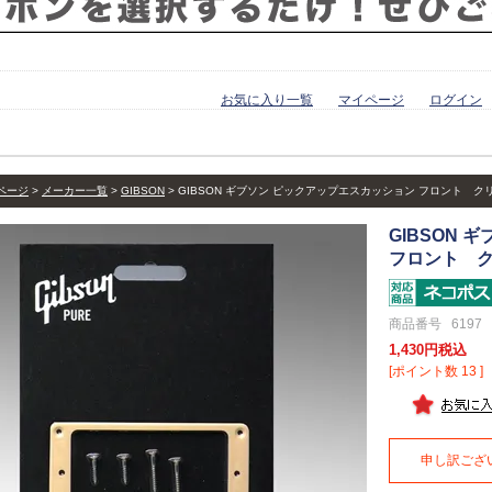
お気に入り一覧
マイページ
ログイン
ページ
メーカー一覧
GIBSON
GIBSON ギブソン ピックアップエスカッション フロント クリー
GIBSON
フロント クリ
商品番号
6197
1,430
税込
[ポイント数
13
]
申し訳ござ