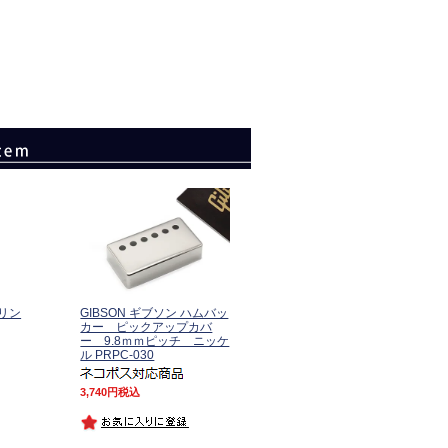
リン
GIBSON ギブソン ハムバッ
カー ピックアップカバ
ー 9.8ｍｍピッチ ニッケ
ル PRPC-030
3,740
税込