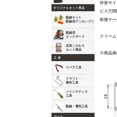
外形サイズ
ビス穴間隔
配線キット
前後テー
配線済アッセンブリ
配線済
クリーム
ピックガード
店長こだわり
セット商品
※商品画
リペア工具
クラフト・
製作工具
メインテナンス
工具
配線・電気工具