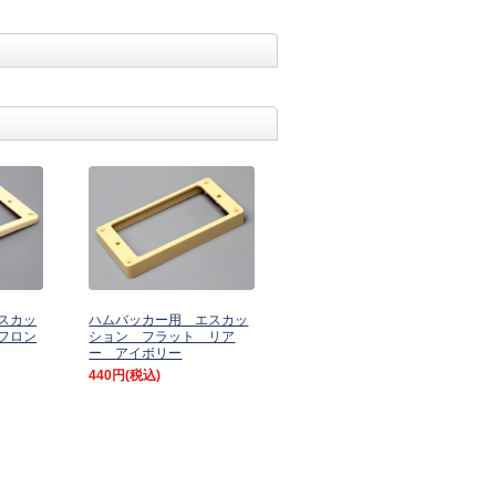
スカッ
ハムバッカー用 エスカッ
フロン
ション フラット リア
ー アイボリー
440円
(税込)