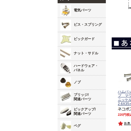
電気パーツ
ビス・スプリング
ピックガード
ナット・サドル
ハードウェア・
パネル
ノブ
ハムバ
ブリッジ/
プ マ
関連パーツ
ニッケ
2.6X3
ピックアップ/
関連パーツ
220
税
ペグ