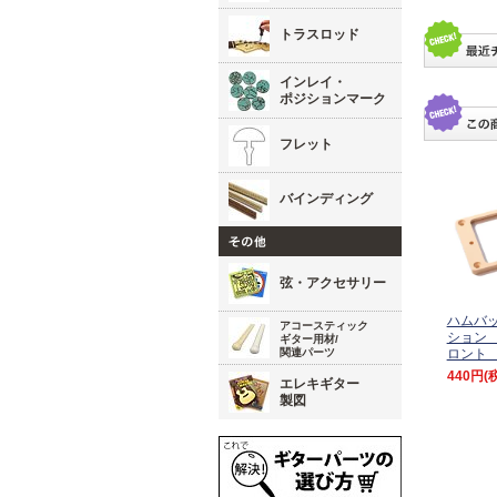
トラスロッド
インレイ・
ポジションマーク
フレット
バインディング
弦・アクセサリー
ハムバ
アコースティック
ション
ギター用材/
関連パーツ
ロント
440円
(
エレキギター
製図