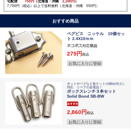
宅配便
750円
（北海道・沖縄
1,100円
）
7,700円（税込）以上で送料無料（北海道・沖縄 550円）
おすすめ商品
ペグビス ニッケル 10個セッ
ト 2.4X10ｍｍ
275
税込
お気に入りに登録
ポットやペグなど各ナットの締め付けに
対応 リペアの必需品！
ボックスレンチ３本セット
Solid Bond SB-BW
2,860
税込
お気に入りに登録