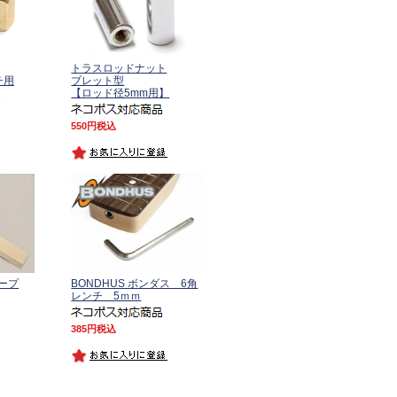
トラスロッドナット
チ用
ブレット型
】
【ロッド径5mm用】
550
税込
ープ
BONDHUS ボンダス 6角
レンチ 5ｍｍ
385
税込