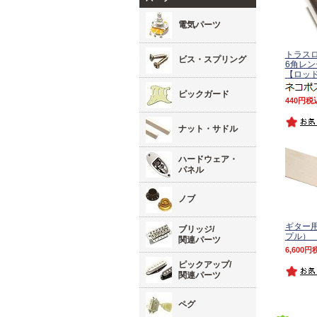
電気パーツ
トラス
ビス・スプリング
6角レン
【ロッド
ピックガード
440
税
ナット・サドル
ハードウェア・
パネル
ノブ
ギター
ブリッジ/
プル）
関連パーツ
6,600
ピックアップ/
関連パーツ
ペグ