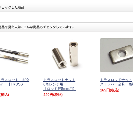
トラスロッド ギタ
トラスロッドナット
トラスロッドナット
ｍｍ 【TRUSS
6角レンチ用
ストッパー金具 角
【ロッド径5mm用】
165円
(税込)
(税込)
440円
(税込)