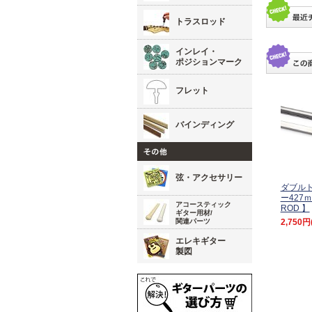
トラスロッド
インレイ・
ポジションマーク
フレット
バインディング
弦・アクセサリー
ダブル
ー427
アコースティック
ROD 】
ギター用材/
2,750円
関連パーツ
エレキギター
製図