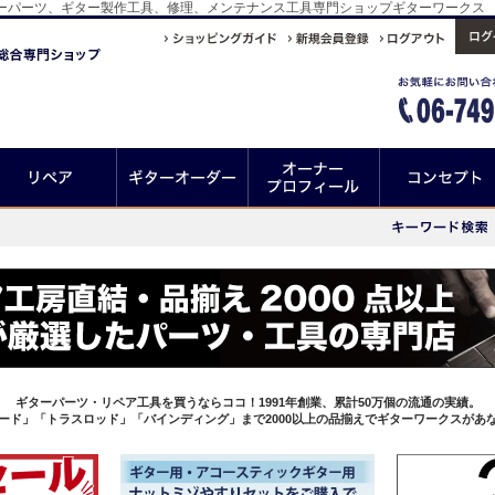
結ギターパーツ、ギター製作工具、修理、メンテナンス工具専門ショップギターワークス
ギターパーツ・リペア工具を買うならココ！1991年創業、累計50万個の流通の実績。
ード」「トラスロッド」「バインディング」まで2000以上の品揃えでギターワークスがあ