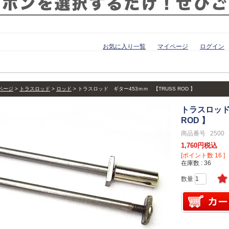
お気に入り一覧
マイページ
ログイン
ページ
トラスロッド
ロッド
トラスロッド ギター453ｍｍ 【TRUSS ROD 】
トラスロッド
ROD 】
商品番号
2500
1,760
税込
[ポイント数
16
]
在庫数
36