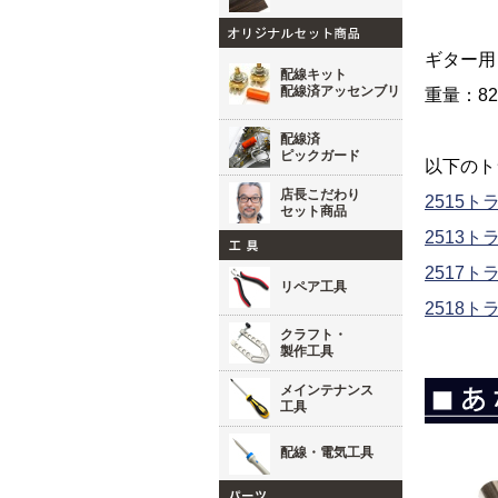
ギター用
配線キット
配線済アッセンブリ
重量：8
配線済
ピックガード
以下のト
店長こだわり
2515
セット商品
2513
2517
リペア工具
2518
クラフト・
製作工具
メインテナンス
工具
配線・電気工具