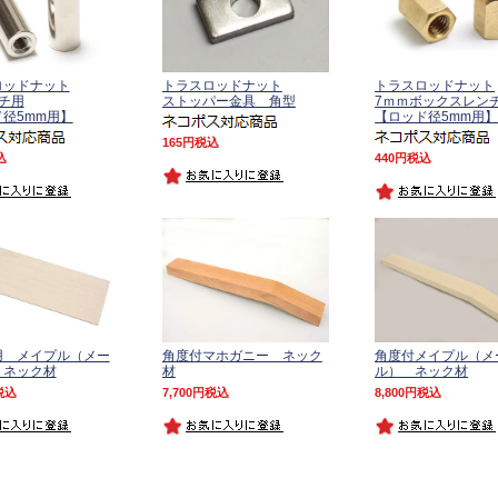
ロッドナット
トラスロッドナット
トラスロッドナット
チ用
ストッパー金具 角型
7ｍｍボックスレン
径5mm用】
【ロッド径5mm用
165
税込
込
440
税込
用 メイプル（メー
角度付マホガニー ネック
角度付メイプル（メ
 ネック材
材
ル） ネック材
税込
7,700
税込
8,800
税込