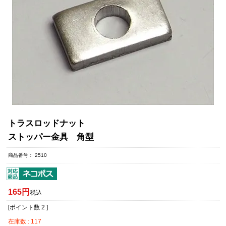
トラスロッドナット
ストッパー金具 角型
商品番号
2510
165
税込
[ポイント数
2
]
在庫数
117