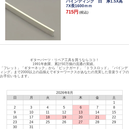
バインディング 白 厚1.5X高
7X長1600ｍｍ
715円
(税込)
ギターパーツ・リペア工具を買うならココ！
1991年創業、累計50万個の流通の実績。
「フレット」「ギターネック」から「ピックガード」「トラスロッド」「バインデ
ィング」まで2000以上の品揃えでギターワークスがあなたの充実した音楽ライフの
お手伝いをします。
2026年8月
日
月
火
水
木
金
土
1
2
3
4
5
6
7
8
9
10
11
12
13
14
15
16
17
18
19
20
21
22
23
24
25
26
27
28
29
30
31