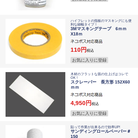
ハイフレットの指板のマスキングにも便
利な細幅タイプ！
3Mマスキングテープ 6ｍｍ
X18ｍ
110
税込
お気に入りに登録
木材のフラットな面の仕上げはコレで
OK！
スクレーパー 長方形 152X60
ｍｍ
4,950
税込
お気に入りに登録
貼って作業が出来るので効率UP!
サンディングロールペーパー＃
150