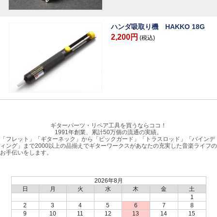
ハンダ吸取り機 HAKKO 18G
2,200円
(税込)
ギターパーツ・リペア工具を買うならココ！
1991年創業、累計50万個の流通の実績。
「フレット」「ギターネック」から「ピックガード」「トラスロッド」「バインデ
ィング」まで2000以上の品揃えでギターワークスがあなたの充実した音楽ライフの
お手伝いをします。
2026年8月
日
月
火
水
木
金
土
1
2
3
4
5
6
7
8
9
10
11
12
13
14
15