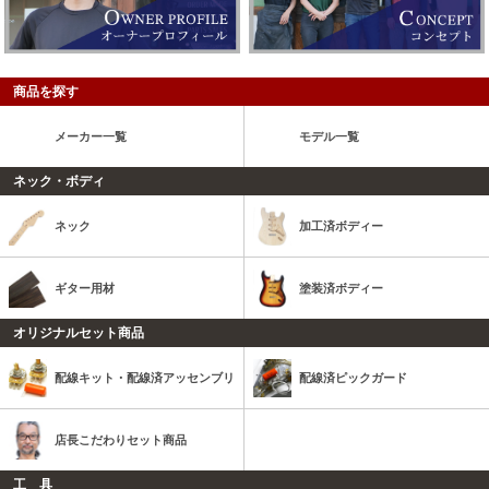
商品を探す
メーカー一覧
モデル一覧
ネック・ボディ
ネック
加工済ボディー
ギター用材
塗装済ボディー
オリジナルセット商品
配線キット・配線済アッセンブリ
配線済ピックガード
店長こだわりセット商品
工 具